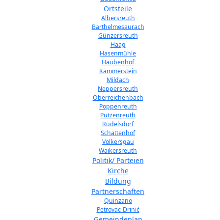
Ortsteile
Albersreuth
Barthelmesaurach
Günzersreuth
Haag
Hasenmühle
Haubenhof
Kammerstein
Mildach
Neppersreuth
Oberreichenbach
Poppenreuth
Putzenreuth
Rudelsdorf
Schattenhof
Volkersgau
Waikersreuth
Politik/ Parteien
Kirche
Bildung
Partnerschaften
Quinzano
Petrovac-Drinić
Gemeindeplan