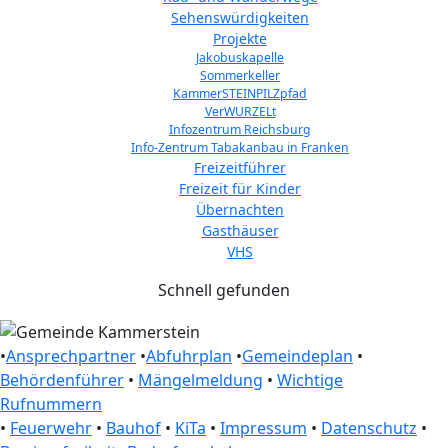
Sehenswürdigkeiten
Projekte
Jakobuskapelle
Sommerkeller
KammerSTEINPILZpfad
VerWURZELt
Infozentrum Reichsburg
Info-Zentrum Tabakanbau in Franken
Freizeitführer
Freizeit für Kinder
Übernachten
Gasthäuser
VHS
Schnell gefunden
•
Ansprechpartner
•
Abfuhrplan
•
Gemeindeplan
•
Behördenführer
•
Mängelmeldung
•
Wichtige
Rufnummern
•
Feuerwehr
•
Bauhof
•
KiTa
•
Impressum
•
Datenschutz
•