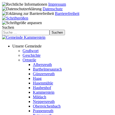
Impressum
Datenschutz
Barrierefreiheit
Suchen
Suchen
Unsere Gemeinde
Grußwort
Geschichte
Ortsteile
Albersreuth
Barthelmesaurach
Günzersreuth
Haag
Hasenmühle
Haubenhof
Kammerstein
Mildach
Neppersreuth
Oberreichenbach
Poppenreuth