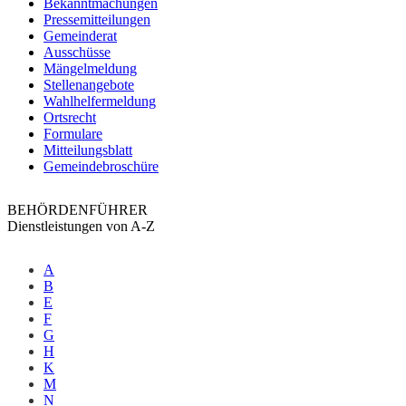
Bekanntmachungen
Pressemitteilungen
Gemeinderat
Ausschüsse
Mängelmeldung
Stellenangebote
Wahlhelfermeldung
Ortsrecht
Formulare
Mitteilungsblatt
Gemeindebroschüre
BEHÖRDENFÜHRER
Dienstleistungen von A-Z
A
B
E
F
G
H
K
M
N