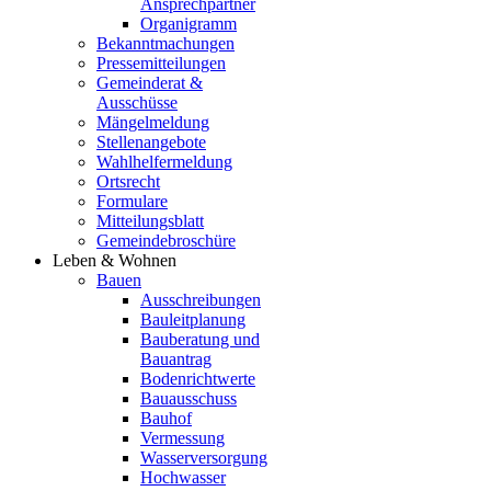
Ansprechpartner
Organigramm
Bekanntmachungen
Pressemitteilungen
Gemeinderat &
Ausschüsse
Mängelmeldung
Stellenangebote
Wahlhelfermeldung
Ortsrecht
Formulare
Mitteilungsblatt
Gemeindebroschüre
Leben & Wohnen
Bauen
Ausschreibungen
Bauleitplanung
Bauberatung und
Bauantrag
Bodenrichtwerte
Bauausschuss
Bauhof
Vermessung
Wasserversorgung
Hochwasser