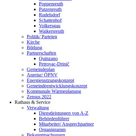
Poppenreuth
Putzenreuth
Rudelsdorf
Schattenhof
Volkersgau
Waikersreuth
Politik/ Parteien
Kirche
Bildung
Partnerschaften
Quinzano
Petrovac-Drinić
Gemeindeplan
Anreise/ ÖPNV
Energienutzungskonzept
Gemeindeentwicklungs­konzept
Kommunale Wärmeplanung
Zensus 2022
Rathaus & Service
Verwaltung
Dienstleistungen von A-Z
Behördenführer
Mitarbeiter/ Ansprechpartner
Organigramm
Bekanntmachungen