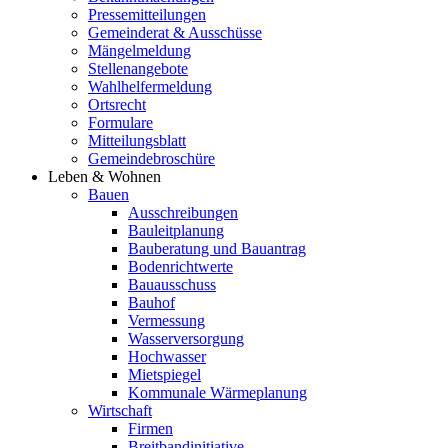
Pressemitteilungen
Gemeinderat & Ausschüsse
Mängelmeldung
Stellenangebote
Wahlhelfermeldung
Ortsrecht
Formulare
Mitteilungsblatt
Gemeindebroschüre
Leben & Wohnen
Bauen
Ausschreibungen
Bauleitplanung
Bauberatung und Bauantrag
Bodenrichtwerte
Bauausschuss
Bauhof
Vermessung
Wasserversorgung
Hochwasser
Mietspiegel
Kommunale Wärmeplanung
Wirtschaft
Firmen
Breitbandinitiative