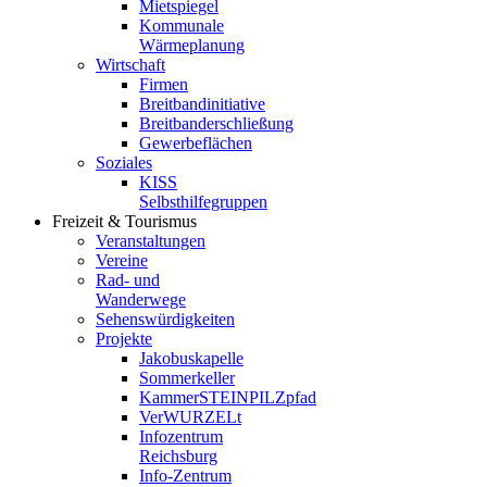
Mietspiegel
Kommunale
Wärmeplanung
Wirtschaft
Firmen
Breitbandinitiative
Breitbanderschließung
Gewerbeflächen
Soziales
KISS
Selbsthilfegruppen
Freizeit & Tourismus
Veranstaltungen
Vereine
Rad- und
Wanderwege
Sehenswürdigkeiten
Projekte
Jakobuskapelle
Sommerkeller
KammerSTEINPILZpfad
VerWURZELt
Infozentrum
Reichsburg
Info-Zentrum