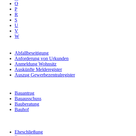
O
P
R
S
U
V
W
Abfallbeseitigung
Anforderung von Urkunden
Anmeldung Wohnsitz
Auskünfte Melderegister
Auszug Gewerbezentralregister
Bauantrag
Bauausschuss
Bauberatung
Bauhof
Eheschließung