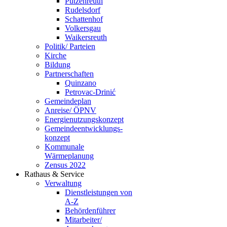
Putzenreuth
Rudelsdorf
Schattenhof
Volkersgau
Waikersreuth
Politik/ Parteien
Kirche
Bildung
Partnerschaften
Quinzano
Petrovac-Drinić
Gemeindeplan
Anreise/ ÖPNV
Energienutzungskonzept
Gemeindeentwicklungs­
konzept
Kommunale
Wärmeplanung
Zensus 2022
Rathaus & Service
Verwaltung
Dienstleistungen von
A-Z
Behördenführer
Mitarbeiter/