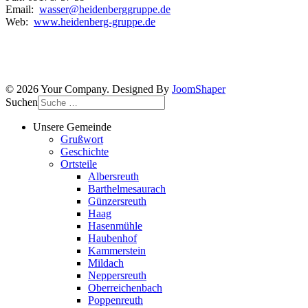
Email:
wasser@heidenberggruppe.de
Web:
www.heidenberg-gruppe.de
© 2026 Your Company. Designed By
JoomShaper
Suchen
Unsere Gemeinde
Grußwort
Geschichte
Ortsteile
Albersreuth
Barthelmesaurach
Günzersreuth
Haag
Hasenmühle
Haubenhof
Kammerstein
Mildach
Neppersreuth
Oberreichenbach
Poppenreuth