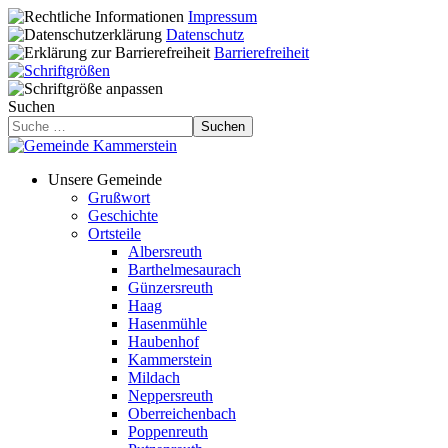
Impressum
Datenschutz
Barrierefreiheit
Suchen
Suchen
Unsere Gemeinde
Grußwort
Geschichte
Ortsteile
Albersreuth
Barthelmesaurach
Günzersreuth
Haag
Hasenmühle
Haubenhof
Kammerstein
Mildach
Neppersreuth
Oberreichenbach
Poppenreuth