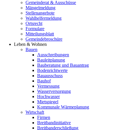
Gemeinderat & Ausschüsse
Mängelmeldung
Stellenangebote
Wahlhelfermeldung
Ortsrecht
Formulare
Mitteilungsblatt
Gemeindebroschüre
Leben & Wohnen
Bauen
Ausschreibungen
Bauleitplanung
Bauberatung und Bauantrag
Bodenrichtwerte
Bauausschuss
Bauhof
Vermessung
Wasserversorgung
Hochwasser
Mietspiegel
Kommunale Wärmeplanung
Wirtschaft
Firmen
Breitbandinitiative
Breitbanderschließung