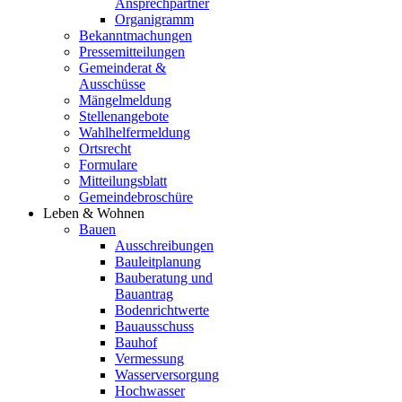
Ansprechpartner
Organigramm
Bekanntmachungen
Pressemitteilungen
Gemeinderat &
Ausschüsse
Mängelmeldung
Stellenangebote
Wahlhelfermeldung
Ortsrecht
Formulare
Mitteilungsblatt
Gemeindebroschüre
Leben & Wohnen
Bauen
Ausschreibungen
Bauleitplanung
Bauberatung und
Bauantrag
Bodenrichtwerte
Bauausschuss
Bauhof
Vermessung
Wasserversorgung
Hochwasser