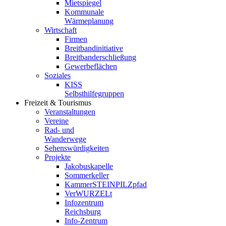
Mietspiegel
Kommunale
Wärmeplanung
Wirtschaft
Firmen
Breitbandinitiative
Breitbanderschließung
Gewerbeflächen
Soziales
KISS
Selbsthilfegruppen
Freizeit & Tourismus
Veranstaltungen
Vereine
Rad- und
Wanderwege
Sehenswürdigkeiten
Projekte
Jakobuskapelle
Sommerkeller
KammerSTEINPILZpfad
VerWURZELt
Infozentrum
Reichsburg
Info-Zentrum