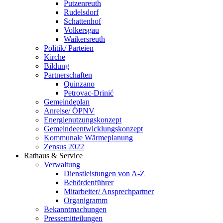
Putzenreuth
Rudelsdorf
Schattenhof
Volkersgau
Waikersreuth
Politik/ Parteien
Kirche
Bildung
Partnerschaften
Quinzano
Petrovac-Drinić
Gemeindeplan
Anreise/ ÖPNV
Energienutzungskonzept
Gemeindeentwicklungs­konzept
Kommunale Wärmeplanung
Zensus 2022
Rathaus & Service
Verwaltung
Dienstleistungen von A-Z
Behördenführer
Mitarbeiter/ Ansprechpartner
Organigramm
Bekanntmachungen
Pressemitteilungen