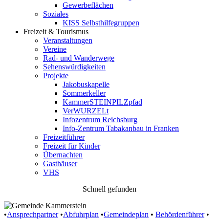
Gewerbeflächen
Soziales
KISS Selbsthilfegruppen
Freizeit & Tourismus
Veranstaltungen
Vereine
Rad- und Wanderwege
Sehenswürdigkeiten
Projekte
Jakobuskapelle
Sommerkeller
KammerSTEINPILZpfad
VerWURZELt
Infozentrum Reichsburg
Info-Zentrum Tabakanbau in Franken
Freizeitführer
Freizeit für Kinder
Übernachten
Gasthäuser
VHS
Schnell gefunden
•
Ansprechpartner
•
Abfuhrplan
•
Gemeindeplan
•
Behördenführer
•