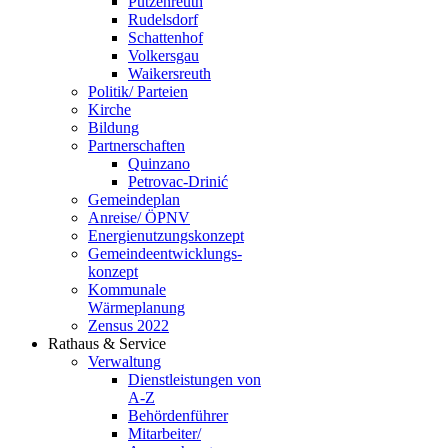
Putzenreuth
Rudelsdorf
Schattenhof
Volkersgau
Waikersreuth
Politik/ Parteien
Kirche
Bildung
Partnerschaften
Quinzano
Petrovac-Drinić
Gemeindeplan
Anreise/ ÖPNV
Energienutzungskonzept
Gemeindeentwicklungs­
konzept
Kommunale
Wärmeplanung
Zensus 2022
Rathaus & Service
Verwaltung
Dienstleistungen von
A-Z
Behördenführer
Mitarbeiter/