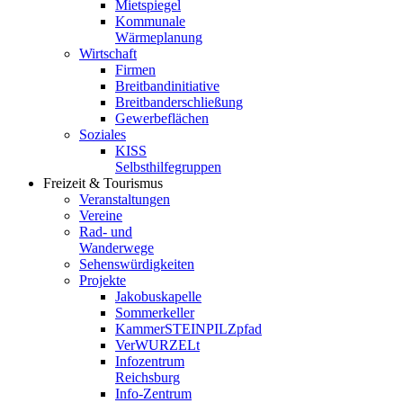
Mietspiegel
Kommunale
Wärmeplanung
Wirtschaft
Firmen
Breitbandinitiative
Breitbanderschließung
Gewerbeflächen
Soziales
KISS
Selbsthilfegruppen
Freizeit & Tourismus
Veranstaltungen
Vereine
Rad- und
Wanderwege
Sehenswürdigkeiten
Projekte
Jakobuskapelle
Sommerkeller
KammerSTEINPILZpfad
VerWURZELt
Infozentrum
Reichsburg
Info-Zentrum