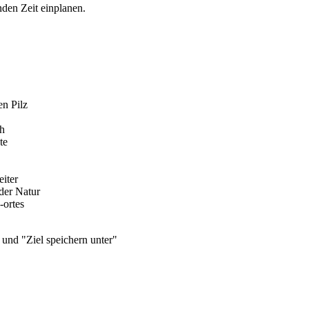
nden Zeit einplanen.
en Pilz
ch
te
iter
der Natur
-ortes
 und "Ziel speichern unter"