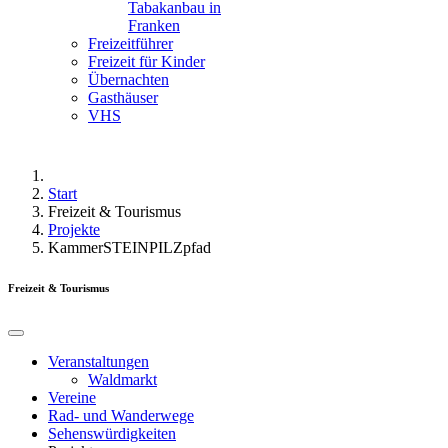
Tabakanbau in
Franken
Freizeitführer
Freizeit für Kinder
Übernachten
Gasthäuser
VHS
Start
Freizeit & Tourismus
Projekte
KammerSTEINPILZpfad
Freizeit & Tourismus
Veranstaltungen
Waldmarkt
Vereine
Rad- und Wanderwege
Sehenswürdigkeiten