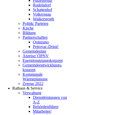
Putzenreuth
Rudelsdorf
Schattenhof
Volkersgau
Waikersreuth
Politik/ Parteien
Kirche
Bildung
Partnerschaften
Quinzano
Petrovac-Drinić
Gemeindeplan
Anreise/ ÖPNV
Energienutzungskonzept
Gemeindeentwicklungs­
konzept
Kommunale
Wärmeplanung
Zensus 2022
Rathaus & Service
Verwaltung
Dienstleistungen von
A-Z
Behördenführer
Mitarbeiter/