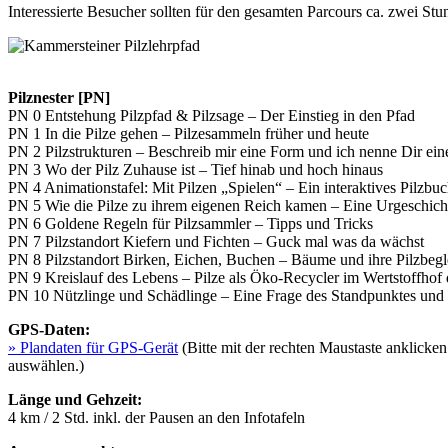
Interessierte Besucher sollten für den gesamten Parcours ca. zwei Stu
Pilznester [PN]
PN 0 Entstehung Pilzpfad & Pilzsage – Der Einstieg in den Pfad
PN 1 In die Pilze gehen – Pilzesammeln früher und heute
PN 2 Pilzstrukturen – Beschreib mir eine Form und ich nenne Dir ein
PN 3 Wo der Pilz Zuhause ist – Tief hinab und hoch hinaus
PN 4 Animationstafel: Mit Pilzen „Spielen“ – Ein interaktives Pilzbu
PN 5 Wie die Pilze zu ihrem eigenen Reich kamen – Eine Urgeschich
PN 6 Goldene Regeln für Pilzsammler – Tipps und Tricks
PN 7 Pilzstandort Kiefern und Fichten – Guck mal was da wächst
PN 8 Pilzstandort Birken, Eichen, Buchen – Bäume und ihre Pilzbegle
PN 9 Kreislauf des Lebens – Pilze als Öko-Recycler im Wertstoffhof 
PN 10 Nützlinge und Schädlinge – Eine Frage des Standpunktes und 
GPS-Daten:
» Plandaten für GPS-Gerät
(Bitte mit der rechten Maustaste anklicken
auswählen.)
Länge und Gehzeit:
4 km / 2 Std. inkl. der Pausen an den Infotafeln