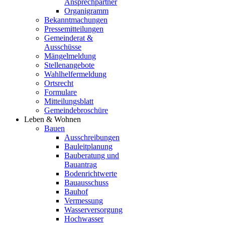
Ansprechpartner
Organigramm
Bekanntmachungen
Pressemitteilungen
Gemeinderat &
Ausschüsse
Mängelmeldung
Stellenangebote
Wahlhelfermeldung
Ortsrecht
Formulare
Mitteilungsblatt
Gemeindebroschüre
Leben & Wohnen
Bauen
Ausschreibungen
Bauleitplanung
Bauberatung und
Bauantrag
Bodenrichtwerte
Bauausschuss
Bauhof
Vermessung
Wasserversorgung
Hochwasser