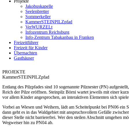
Projekte
Jakobuskapelle
Seelenbretter
Sommerkeller
KammerSTEINPILZpfad
VerWURZELt
Infozentrum Reichsburg
Info-Zentrum Tabakanbau in Franken
Freizeitführer
Freizeit für Kinder
Übernachten
Gasthäuser
PROJEKTE
KammerSTEINPILZpfad
Entlang des Pilzpfades sind 10 sogenannte Pilznester (PN) aufgestellt
Reich der Pilze eröffnen. Steinpilz Börni wartet jeweils mit einer ku
vor allem Kinder angesprochen, an interaktiven Elementen sich spiele
Vorbei an Wiesen und Weihern, lädt am Scheitelpunkt bei PN06 ein S
dann geht es in das Waldgebiet mit anspruchsvollem Gefälle zwisch
dieser Stelle nicht barrierefrei. Wer den steilen Abschnitt umgehen m
Wegweiser hin zu PN04 ab.