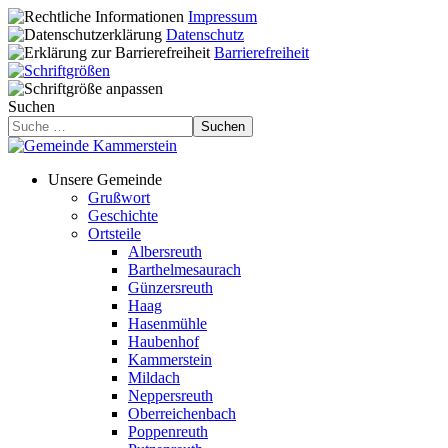
Impressum
Datenschutz
Barrierefreiheit
Suchen
Suchen
Unsere Gemeinde
Grußwort
Geschichte
Ortsteile
Albersreuth
Barthelmesaurach
Günzersreuth
Haag
Hasenmühle
Haubenhof
Kammerstein
Mildach
Neppersreuth
Oberreichenbach
Poppenreuth