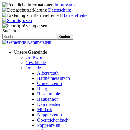
Impressum
Datenschutz
Barrierefreiheit
Suchen
Suchen
Unsere Gemeinde
Grußwort
Geschichte
Ortsteile
Albersreuth
Barthelmesaurach
Günzersreuth
Haag
Hasenmühle
Haubenhof
Kammerstein
Mildach
Neppersreuth
Oberreichenbach
Poppenreuth