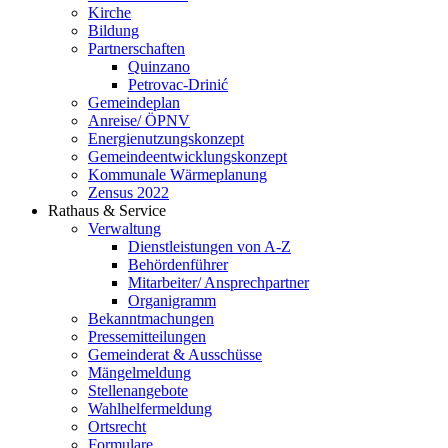
Kirche
Bildung
Partnerschaften
Quinzano
Petrovac-Drinić
Gemeindeplan
Anreise/ ÖPNV
Energienutzungskonzept
Gemeindeentwicklungs­konzept
Kommunale Wärmeplanung
Zensus 2022
Rathaus & Service
Verwaltung
Dienstleistungen von A-Z
Behördenführer
Mitarbeiter/ Ansprechpartner
Organigramm
Bekanntmachungen
Pressemitteilungen
Gemeinderat & Ausschüsse
Mängelmeldung
Stellenangebote
Wahlhelfermeldung
Ortsrecht
Formulare