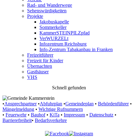
Rad- und Wanderwege
Sehenswürdigkeiten
Projekte
Jakobuskapelle
Sommerkeller
KammerSTEINPILZpfad
VerWURZELt
Infozentrum Reichsburg
Info-Zentrum Tabakanbau in Franken
Freizeitführer
Freizeit für Kinder
Übernachten
Gasthäuser
VHS
Schnell gefunden
•
Ansprechpartner
•
Abfuhrplan
•
Gemeindeplan
•
Behördenführer
•
Mängelmeldung
•
Wichtige Rufnummern
•
Feuerwehr
•
Bauhof
•
KiTa
•
Impressum
•
Datenschutz
•
Barrierefreiheit
•
Bedarfsverkehre