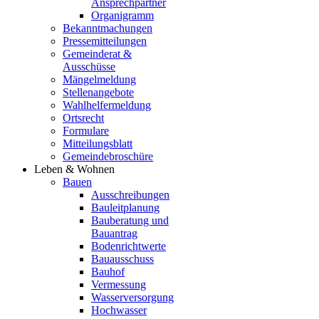
Ansprechpartner
Organigramm
Bekanntmachungen
Pressemitteilungen
Gemeinderat &
Ausschüsse
Mängelmeldung
Stellenangebote
Wahlhelfermeldung
Ortsrecht
Formulare
Mitteilungsblatt
Gemeindebroschüre
Leben & Wohnen
Bauen
Ausschreibungen
Bauleitplanung
Bauberatung und
Bauantrag
Bodenrichtwerte
Bauausschuss
Bauhof
Vermessung
Wasserversorgung
Hochwasser