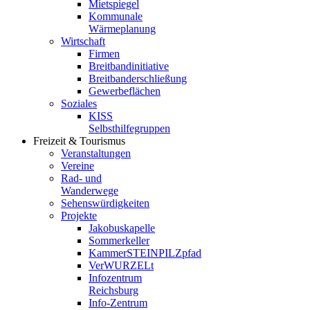
Mietspiegel
Kommunale
Wärmeplanung
Wirtschaft
Firmen
Breitbandinitiative
Breitbanderschließung
Gewerbeflächen
Soziales
KISS
Selbsthilfegruppen
Freizeit & Tourismus
Veranstaltungen
Vereine
Rad- und
Wanderwege
Sehenswürdigkeiten
Projekte
Jakobuskapelle
Sommerkeller
KammerSTEINPILZpfad
VerWURZELt
Infozentrum
Reichsburg
Info-Zentrum