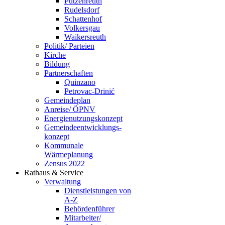
Putzenreuth
Rudelsdorf
Schattenhof
Volkersgau
Waikersreuth
Politik/ Parteien
Kirche
Bildung
Partnerschaften
Quinzano
Petrovac-Drinić
Gemeindeplan
Anreise/ ÖPNV
Energienutzungskonzept
Gemeindeentwicklungs­
konzept
Kommunale
Wärmeplanung
Zensus 2022
Rathaus & Service
Verwaltung
Dienstleistungen von
A-Z
Behördenführer
Mitarbeiter/