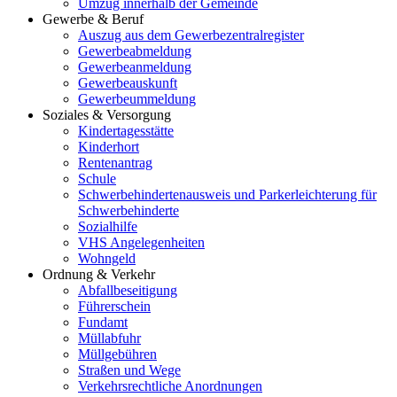
Umzug innerhalb der Gemeinde
Gewerbe & Beruf
Auszug aus dem Gewerbezentralregister
Gewerbeabmeldung
Gewerbeanmeldung
Gewerbeauskunft
Gewerbeummeldung
Soziales & Versorgung
Kindertagesstätte
Kinderhort
Rentenantrag
Schule
Schwerbehindertenausweis und Parkerleichterung für
Schwerbehinderte
Sozialhilfe
VHS Angelegenheiten
Wohngeld
Ordnung & Verkehr
Abfallbeseitigung
Führerschein
Fundamt
Müllabfuhr
Müllgebühren
Straßen und Wege
Verkehrsrechtliche Anordnungen