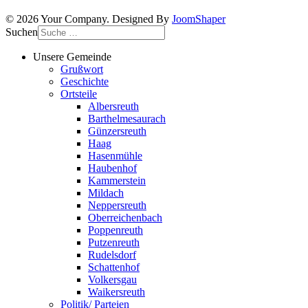
© 2026 Your Company. Designed By
JoomShaper
Suchen
Unsere Gemeinde
Grußwort
Geschichte
Ortsteile
Albersreuth
Barthelmesaurach
Günzersreuth
Haag
Hasenmühle
Haubenhof
Kammerstein
Mildach
Neppersreuth
Oberreichenbach
Poppenreuth
Putzenreuth
Rudelsdorf
Schattenhof
Volkersgau
Waikersreuth
Politik/ Parteien