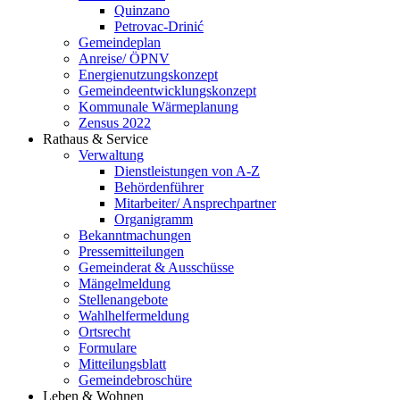
Quinzano
Petrovac-Drinić
Gemeindeplan
Anreise/ ÖPNV
Energienutzungskonzept
Gemeindeentwicklungs­konzept
Kommunale Wärmeplanung
Zensus 2022
Rathaus & Service
Verwaltung
Dienstleistungen von A-Z
Behördenführer
Mitarbeiter/ Ansprechpartner
Organigramm
Bekanntmachungen
Pressemitteilungen
Gemeinderat & Ausschüsse
Mängelmeldung
Stellenangebote
Wahlhelfermeldung
Ortsrecht
Formulare
Mitteilungsblatt
Gemeindebroschüre
Leben & Wohnen