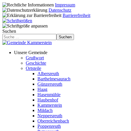
Impressum
Datenschutz
Barrierefreiheit
Suchen
Suchen
Unsere Gemeinde
Grußwort
Geschichte
Ortsteile
Albersreuth
Barthelmesaurach
Günzersreuth
Haag
Hasenmühle
Haubenhof
Kammerstein
Mildach
Neppersreuth
Oberreichenbach
Poppenreuth