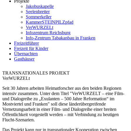
Projekte
Jakobuskapelle
Seelenbretter
Sommerkeller
KammerSTEINPILZpfad
VerWURZELt
Infozentrum Reichsburg
Info-Zentrum Tabakanbau in Franken
Freizeitführer
Freizeit für Kinder
Übernachten
Gasthäuser
TRANSNATIONALES PROJEKT
VerWURZELt
Seit 30 Jahren arbeiten Heimatforscher aus den beiden Regionen
intensiv zusammen. Unter dem Titel "VerWURZELT – eine Film-
und Dialogreihe zu „Exulanten – 500 Jahre Reformation“ im
Mostviertel und Franken" soll diese länderübergreifende
Vernetzungsarbeit in einer Film- und Dialogreihe einer breiten
Öffentlichkeit vorgestellt werden – mit Verbindung zu heutigen
Flucht-Szenarien.
Das Projekt kann nur in transnationaler Kooperation zwischen