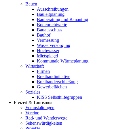
Bauen
Ausschreibungen
Bauleitplanung
Bauberatung und Bauantrag
Bodenrichtwerte
Bauausschuss
Bauhof
Vermessung
Wasserversorgung
Hochwasser
Mietspiegel
Kommunale Wärmeplanung
Wirtschaft
Firmen
Breitbandinitiative
Breitbanderschließung
Gewerbeflächen
Soziales
KISS Selbsthilfegruppen
Freizeit & Tourismus
Veranstaltungen
Vereine
Rad- und Wanderwege
Sehenswürdigkeiten
Projekte