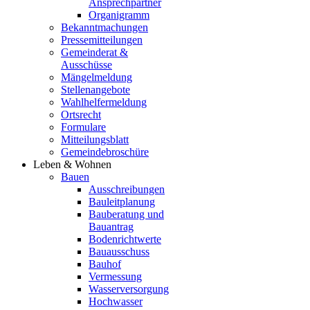
Ansprechpartner
Organigramm
Bekanntmachungen
Pressemitteilungen
Gemeinderat &
Ausschüsse
Mängelmeldung
Stellenangebote
Wahlhelfermeldung
Ortsrecht
Formulare
Mitteilungsblatt
Gemeindebroschüre
Leben & Wohnen
Bauen
Ausschreibungen
Bauleitplanung
Bauberatung und
Bauantrag
Bodenrichtwerte
Bauausschuss
Bauhof
Vermessung
Wasserversorgung
Hochwasser