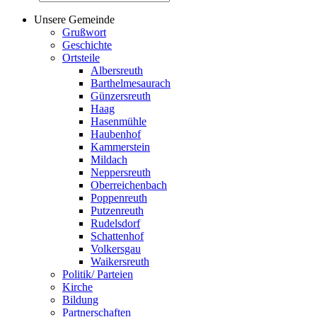
Unsere Gemeinde
Grußwort
Geschichte
Ortsteile
Albersreuth
Barthelmesaurach
Günzersreuth
Haag
Hasenmühle
Haubenhof
Kammerstein
Mildach
Neppersreuth
Oberreichenbach
Poppenreuth
Putzenreuth
Rudelsdorf
Schattenhof
Volkersgau
Waikersreuth
Politik/ Parteien
Kirche
Bildung
Partnerschaften