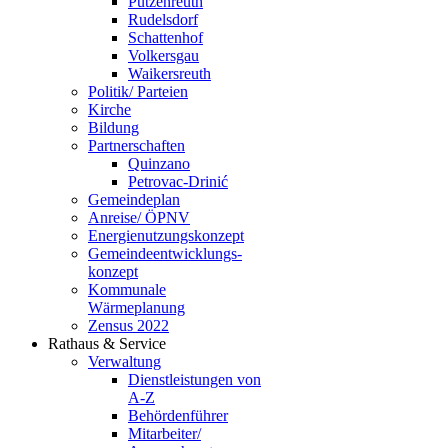
Putzenreuth
Rudelsdorf
Schattenhof
Volkersgau
Waikersreuth
Politik/ Parteien
Kirche
Bildung
Partnerschaften
Quinzano
Petrovac-Drinić
Gemeindeplan
Anreise/ ÖPNV
Energienutzungskonzept
Gemeindeentwicklungs­
konzept
Kommunale
Wärmeplanung
Zensus 2022
Rathaus & Service
Verwaltung
Dienstleistungen von
A-Z
Behördenführer
Mitarbeiter/