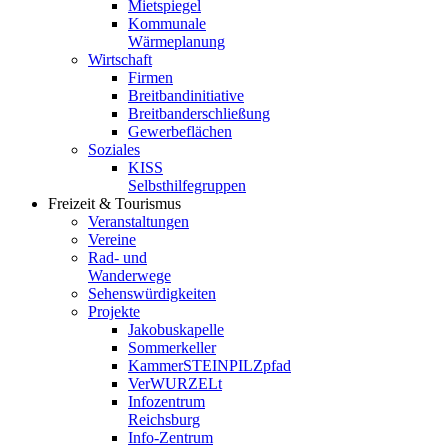
Mietspiegel
Kommunale
Wärmeplanung
Wirtschaft
Firmen
Breitbandinitiative
Breitbanderschließung
Gewerbeflächen
Soziales
KISS
Selbsthilfegruppen
Freizeit & Tourismus
Veranstaltungen
Vereine
Rad- und
Wanderwege
Sehenswürdigkeiten
Projekte
Jakobuskapelle
Sommerkeller
KammerSTEINPILZpfad
VerWURZELt
Infozentrum
Reichsburg
Info-Zentrum