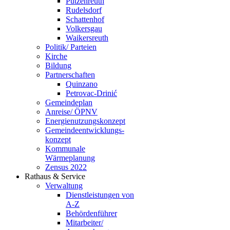
Putzenreuth
Rudelsdorf
Schattenhof
Volkersgau
Waikersreuth
Politik/ Parteien
Kirche
Bildung
Partnerschaften
Quinzano
Petrovac-Drinić
Gemeindeplan
Anreise/ ÖPNV
Energienutzungskonzept
Gemeindeentwicklungs­
konzept
Kommunale
Wärmeplanung
Zensus 2022
Rathaus & Service
Verwaltung
Dienstleistungen von
A-Z
Behördenführer
Mitarbeiter/