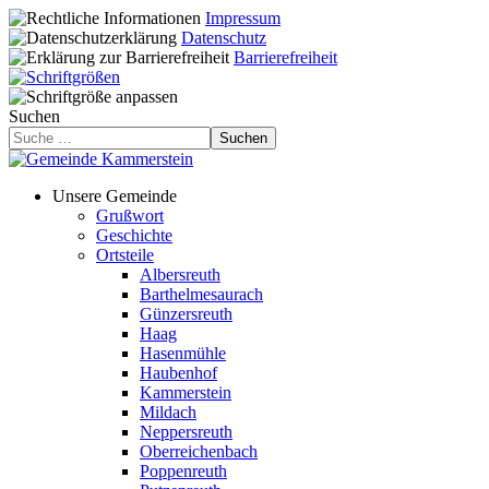
Impressum
Datenschutz
Barrierefreiheit
Suchen
Suchen
Unsere Gemeinde
Grußwort
Geschichte
Ortsteile
Albersreuth
Barthelmesaurach
Günzersreuth
Haag
Hasenmühle
Haubenhof
Kammerstein
Mildach
Neppersreuth
Oberreichenbach
Poppenreuth