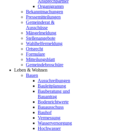
Ansprechpartner
Organigramm
Bekanntmachungen
Pressemitteilungen
Gemeinderat &
Ausschüsse
Mängelmeldung
Stellenangebote
Wahlhelfermeldung
Ortsrecht
Formulare
Mitteilungsblatt
Gemeindebroschüre
Leben & Wohnen
Bauen
Ausschreibungen
Bauleitplanung
Bauberatung und
Bauantrag
Bodenrichtwerte
Bauausschuss
Bauhof
Vermessung
Wasserversorgung
Hochwasser