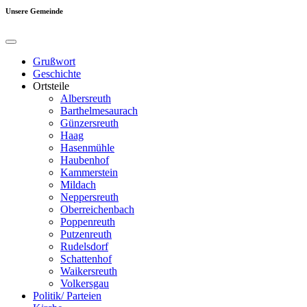
Unsere Gemeinde
Grußwort
Geschichte
Ortsteile
Albersreuth
Barthelmesaurach
Günzersreuth
Haag
Hasenmühle
Haubenhof
Kammerstein
Mildach
Neppersreuth
Oberreichenbach
Poppenreuth
Putzenreuth
Rudelsdorf
Schattenhof
Waikersreuth
Volkersgau
Politik/ Parteien