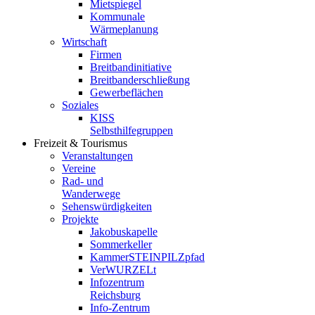
Mietspiegel
Kommunale
Wärmeplanung
Wirtschaft
Firmen
Breitbandinitiative
Breitbanderschließung
Gewerbeflächen
Soziales
KISS
Selbsthilfegruppen
Freizeit & Tourismus
Veranstaltungen
Vereine
Rad- und
Wanderwege
Sehenswürdigkeiten
Projekte
Jakobuskapelle
Sommerkeller
KammerSTEINPILZpfad
VerWURZELt
Infozentrum
Reichsburg
Info-Zentrum