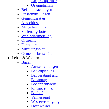
Ansprechpartner
Organigramm
Bekanntmachungen
Pressemitteilungen
Gemeinderat &
Ausschüsse
Mängelmeldung
Stellenangebote
Wahlhelfermeldung
Ortsrecht
Formulare
Mitteilungsblatt
Gemeindebroschüre
Leben & Wohnen
Bauen
Ausschreibungen
Bauleitplanung
Bauberatung und
Bauantrag
Bodenrichtwerte
Bauausschuss
Bauhof
Vermessung
Wasserversorgung
Hochwasser