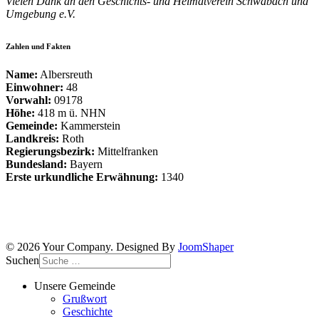
Vielen Dank an den Geschichts- und Heimatverein Schwabach und
Umgebung e.V.
Zahlen und Fakten
Name:
Albersreuth
Einwohner:
48
Vorwahl:
09178
Höhe:
418 m ü. NHN
Gemeinde:
Kammerstein
Landkreis:
Roth
Regierungsbezirk:
Mittelfranken
Bundesland:
Bayern
Erste urkundliche Erwähnung:
1340
© 2026 Your Company. Designed By
JoomShaper
Suchen
Unsere Gemeinde
Grußwort
Geschichte