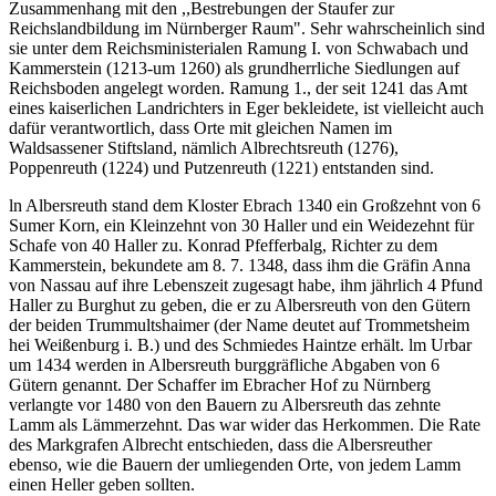
Zusammenhang mit den ,,Bestrebungen der Staufer zur
Reichslandbildung im Nürnberger Raum". Sehr wahrscheinlich sind
sie unter dem Reichsministerialen Ramung I. von Schwabach und
Kammerstein (1213-um 1260) als grundherrliche Siedlungen auf
Reichsboden angelegt worden. Ramung 1., der seit 1241 das Amt
eines kaiserlichen Landrichters in Eger bekleidete, ist vielleicht auch
dafür verantwortlich, dass Orte mit gleichen Namen im
Waldsassener Stiftsland, nämlich Albrechtsreuth (1276),
Poppenreuth (1224) und Putzenreuth (1221) entstanden sind.
ln Albersreuth stand dem Kloster Ebrach 1340 ein Großzehnt von 6
Sumer Korn, ein Kleinzehnt von 30 Haller und ein Weidezehnt für
Schafe von 40 Haller zu. Konrad Pfefferbalg, Richter zu dem
Kammerstein, bekundete am 8. 7. 1348, dass ihm die Gräfin Anna
von Nassau auf ihre Lebenszeit zugesagt habe, ihm jährlich 4 Pfund
Haller zu Burghut zu geben, die er zu Albersreuth von den Gütern
der beiden Trummultshaimer (der Name deutet auf Trommetsheim
hei Weißenburg i. B.) und des Schmiedes Haintze erhält. lm Urbar
um 1434 werden in Albersreuth burggräfliche Abgaben von 6
Gütern genannt. Der Schaffer im Ebracher Hof zu Nürnberg
verlangte vor 1480 von den Bauern zu Albersreuth das zehnte
Lamm als Lämmerzehnt. Das war wider das Herkommen. Die Rate
des Markgrafen Albrecht entschieden, dass die Albersreuther
ebenso, wie die Bauern der umliegenden Orte, von jedem Lamm
einen Heller geben sollten.