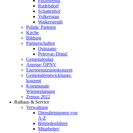
Putzenreuth
Rudelsdorf
Schattenhof
Volkersgau
Waikersreuth
Politik/ Parteien
Kirche
Bildung
Partnerschaften
Quinzano
Petrovac-Drinić
Gemeindeplan
Anreise/ ÖPNV
Energienutzungskonzept
Gemeindeentwicklungs­
konzept
Kommunale
Wärmeplanung
Zensus 2022
Rathaus & Service
Verwaltung
Dienstleistungen von
A-Z
Behördenführer
Mitarbeiter/