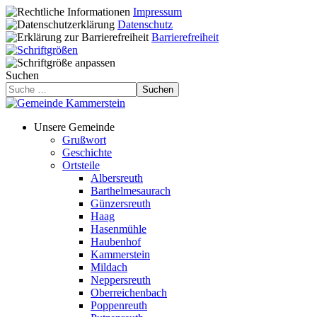
Impressum
Datenschutz
Barrierefreiheit
Suchen
Suchen
Unsere Gemeinde
Grußwort
Geschichte
Ortsteile
Albersreuth
Barthelmesaurach
Günzersreuth
Haag
Hasenmühle
Haubenhof
Kammerstein
Mildach
Neppersreuth
Oberreichenbach
Poppenreuth