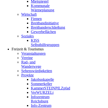
Mietspiegel
Kommunale
Wärmeplanung
Wirtschaft
Firmen
Breitbandinitiative
Breitbanderschließung
Gewerbeflächen
Soziales
KISS
Selbsthilfegruppen
Freizeit & Tourismus
Veranstaltungen
Vereine
Rad- und
Wanderwege
Sehenswürdigkeiten
Projekte
Jakobuskapelle
Sommerkeller
KammerSTEINPILZpfad
VerWURZELt
Infozentrum
Reichsburg
Info-Zentrum