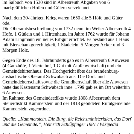
lm Salbuch von 1530 sind in Albersreuth Abgaben von 6
markgräflichen Hofen und Gütern verzeichnet.
Nach dem 30-jährigen Krieg waren 1650 alle 5 Höfe und Güter
öde.
Die Oberamtsbeschreibung von 1732 nennt im Weiler Albersreuth 4
Hofe, 1 Gütlein und 1 Hirtenhaus. lm Jahre 1762 wurde für Johann
Adam Lingmann ein neues Erbgut errichtet. Es bestand aus 1 Haus
mit Bierschankgerechtigkeit, 1 Stadelein, 5 Morgen Acker und 3
Morgen Holz.
Gegen Ende des 18. Jahrhunderts gab es in Albersreuth 6 Anwesen
(4 Ganzhöfe, 1 Viertelhof, 1 Gut mit Zapfenwirtschaft) und ein
Gemeindehirtenhaus. Das Hochgericht übte das brandenburg-
ansbachische Oberamt Schwabach aus. Die Dorf- und
Gemeindeherrschaft sowie die Grundherrschaft über alle Anwesen
hatte das Kastenamt Schwabach inne. 1799 gab es im Ort weiterhin
6 Anwesen.
Im Rahmen des Gemeindeedikts wurde 1808 Albersreuth dem
Steuerdistrikt Kammerstein und der 1818 gebildeten Ruralgemeinde
Kammerstein zugeordnet.
Quelle: „Kammerstein. Die Burg, die Reichsministerialen, das Dorf
und die Gemeinde.“, Heinrich Schlüpfinger 1981 / Wikipedia