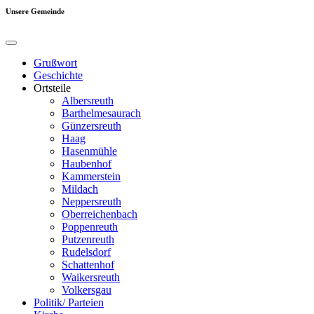
Unsere Gemeinde
Grußwort
Geschichte
Ortsteile
Albersreuth
Barthelmesaurach
Günzersreuth
Haag
Hasenmühle
Haubenhof
Kammerstein
Mildach
Neppersreuth
Oberreichenbach
Poppenreuth
Putzenreuth
Rudelsdorf
Schattenhof
Waikersreuth
Volkersgau
Politik/ Parteien