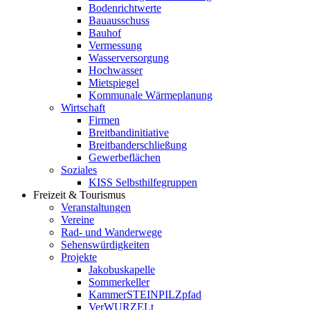
Bodenrichtwerte
Bauausschuss
Bauhof
Vermessung
Wasserversorgung
Hochwasser
Mietspiegel
Kommunale Wärmeplanung
Wirtschaft
Firmen
Breitbandinitiative
Breitbanderschließung
Gewerbeflächen
Soziales
KISS Selbsthilfegruppen
Freizeit & Tourismus
Veranstaltungen
Vereine
Rad- und Wanderwege
Sehenswürdigkeiten
Projekte
Jakobuskapelle
Sommerkeller
KammerSTEINPILZpfad
VerWURZELt