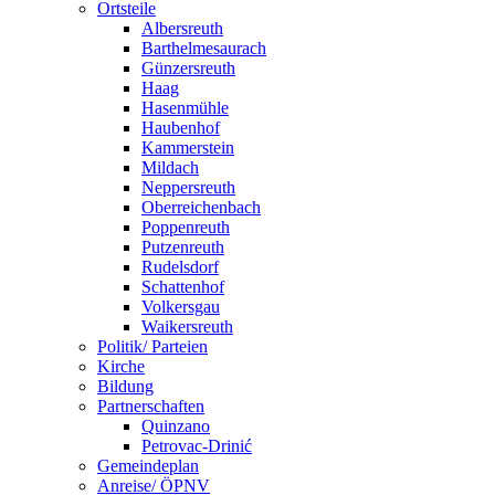
Ortsteile
Albersreuth
Barthelmesaurach
Günzersreuth
Haag
Hasenmühle
Haubenhof
Kammerstein
Mildach
Neppersreuth
Oberreichenbach
Poppenreuth
Putzenreuth
Rudelsdorf
Schattenhof
Volkersgau
Waikersreuth
Politik/ Parteien
Kirche
Bildung
Partnerschaften
Quinzano
Petrovac-Drinić
Gemeindeplan
Anreise/ ÖPNV