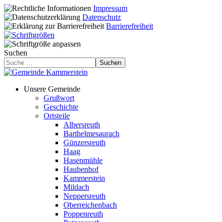
Impressum
Datenschutz
Barrierefreiheit
Suchen
Suchen
Unsere Gemeinde
Grußwort
Geschichte
Ortsteile
Albersreuth
Barthelmesaurach
Günzersreuth
Haag
Hasenmühle
Haubenhof
Kammerstein
Mildach
Neppersreuth
Oberreichenbach
Poppenreuth