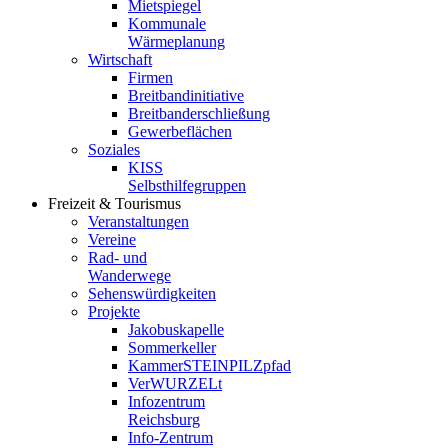
Mietspiegel
Kommunale
Wärmeplanung
Wirtschaft
Firmen
Breitbandinitiative
Breitbanderschließung
Gewerbeflächen
Soziales
KISS
Selbsthilfegruppen
Freizeit & Tourismus
Veranstaltungen
Vereine
Rad- und
Wanderwege
Sehenswürdigkeiten
Projekte
Jakobuskapelle
Sommerkeller
KammerSTEINPILZpfad
VerWURZELt
Infozentrum
Reichsburg
Info-Zentrum