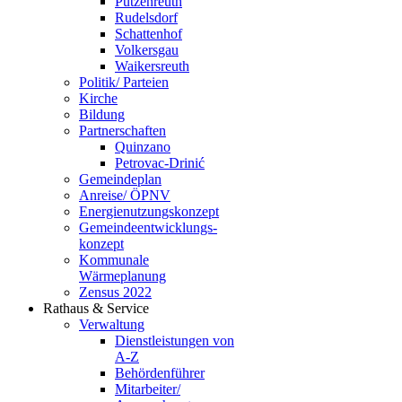
Putzenreuth
Rudelsdorf
Schattenhof
Volkersgau
Waikersreuth
Politik/ Parteien
Kirche
Bildung
Partnerschaften
Quinzano
Petrovac-Drinić
Gemeindeplan
Anreise/ ÖPNV
Energienutzungskonzept
Gemeindeentwicklungs­
konzept
Kommunale
Wärmeplanung
Zensus 2022
Rathaus & Service
Verwaltung
Dienstleistungen von
A-Z
Behördenführer
Mitarbeiter/