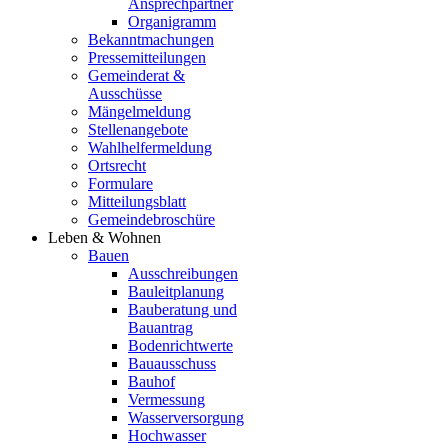
Ansprechpartner
Organigramm
Bekanntmachungen
Pressemitteilungen
Gemeinderat &
Ausschüsse
Mängelmeldung
Stellenangebote
Wahlhelfermeldung
Ortsrecht
Formulare
Mitteilungsblatt
Gemeindebroschüre
Leben & Wohnen
Bauen
Ausschreibungen
Bauleitplanung
Bauberatung und
Bauantrag
Bodenrichtwerte
Bauausschuss
Bauhof
Vermessung
Wasserversorgung
Hochwasser