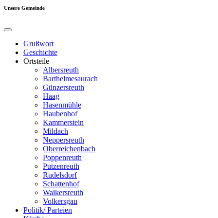
Unsere Gemeinde
Grußwort
Geschichte
Ortsteile
Albersreuth
Barthelmesaurach
Günzersreuth
Haag
Hasenmühle
Haubenhof
Kammerstein
Mildach
Neppersreuth
Oberreichenbach
Poppenreuth
Putzenreuth
Rudelsdorf
Schattenhof
Waikersreuth
Volkersgau
Politik/ Parteien