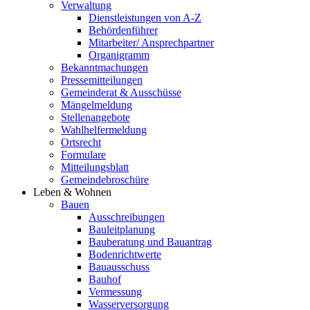
Verwaltung
Dienstleistungen von A-Z
Behördenführer
Mitarbeiter/ Ansprechpartner
Organigramm
Bekanntmachungen
Pressemitteilungen
Gemeinderat & Ausschüsse
Mängelmeldung
Stellenangebote
Wahlhelfermeldung
Ortsrecht
Formulare
Mitteilungsblatt
Gemeindebroschüre
Leben & Wohnen
Bauen
Ausschreibungen
Bauleitplanung
Bauberatung und Bauantrag
Bodenrichtwerte
Bauausschuss
Bauhof
Vermessung
Wasserversorgung