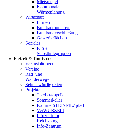
Mietspiegel
Kommunale
Wärmeplanung
Wirtschaft
Firmen
Breitbandinitiative
Breitbanderschließung
Gewerbeflächen
Soziales
KISS
Selbsthilfegruppen
Freizeit & Tourismus
Veranstaltungen
Vereine
Rad- und
Wanderwege
Sehenswürdigkeiten
Projekte
Jakobuskapelle
Sommerkeller
KammerSTEINPILZpfad
VerWURZELt
Infozentrum
Reichsburg
Info-Zentrum