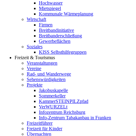
Hochwasser
Mietspiegel
Kommunale Wärmeplanung
Wirtschaft
Firmen
Breitbandinitiative
Breitbanderschließung
Gewerbeflächen
Soziales
KISS Selbsthilfegruppen
Freizeit & Tourismus
Veranstaltungen
Vereine
Rad- und Wanderwege
Sehenswürdigkeiten
Projekte
Jakobuskapelle
Sommerkeller
KammerSTEINPILZpfad
VerWURZELt
Infozentrum Reichsburg
Info-Zentrum Tabakanbau in Franken
Freizeitführer
Freizeit für Kinder
Übernachten