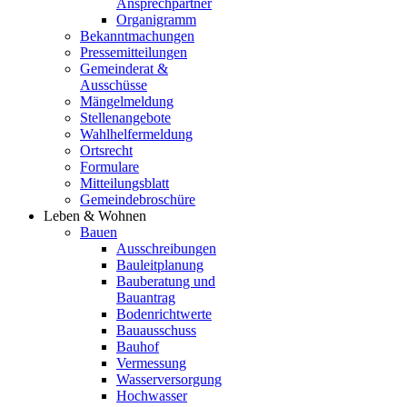
Ansprechpartner
Organigramm
Bekanntmachungen
Pressemitteilungen
Gemeinderat &
Ausschüsse
Mängelmeldung
Stellenangebote
Wahlhelfermeldung
Ortsrecht
Formulare
Mitteilungsblatt
Gemeindebroschüre
Leben & Wohnen
Bauen
Ausschreibungen
Bauleitplanung
Bauberatung und
Bauantrag
Bodenrichtwerte
Bauausschuss
Bauhof
Vermessung
Wasserversorgung
Hochwasser