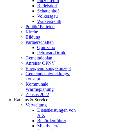
Putzenreuth
Rudelsdorf
Schattenhof
Volkersgau
Waikersreuth
Politik/ Parteien
Kirche
Bildung
Partnerschaften
Quinzano
Petrovac-Drinić
Gemeindeplan
Anreise/ ÖPNV
Energienutzungskonzept
Gemeindeentwicklungs­
konzept
Kommunale
Wärmeplanung
Zensus 2022
Rathaus & Service
Verwaltung
Dienstleistungen von
A-Z
Behördenführer
Mitarbeiter/