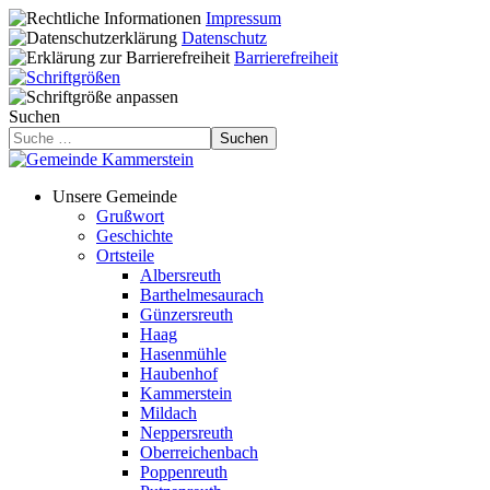
Impressum
Datenschutz
Barrierefreiheit
Suchen
Suchen
Unsere Gemeinde
Grußwort
Geschichte
Ortsteile
Albersreuth
Barthelmesaurach
Günzersreuth
Haag
Hasenmühle
Haubenhof
Kammerstein
Mildach
Neppersreuth
Oberreichenbach
Poppenreuth