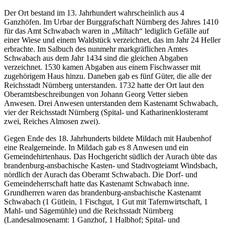
Der Ort bestand im 13. Jahrhundert wahrscheinlich aus 4
Ganzhöfen. Im Urbar der Burggrafschaft Nürnberg des Jahres 1410
für das Amt Schwabach waren in „Miltach“ lediglich Gefälle auf
einer Wiese und einem Waldstück verzeichnet, das im Jahr 24 Heller
erbrachte. Im Salbuch des nunmehr markgräflichen Amtes
Schwabach aus dem Jahr 1434 sind die gleichen Abgaben
verzeichnet. 1530 kamen Abgaben aus einem Fischwasser mit
zugehörigem Haus hinzu. Daneben gab es fünf Güter, die alle der
Reichsstadt Nürnberg unterstanden. 1732 hatte der Ort laut den
Oberamtsbeschreibungen von Johann Georg Vetter sieben
Anwesen. Drei Anwesen unterstanden dem Kastenamt Schwabach,
vier der Reichsstadt Nürnberg (Spital- und Katharinenklosteramt
zwei, Reiches Almosen zwei).
Gegen Ende des 18. Jahrhunderts bildete Mildach mit Haubenhof
eine Realgemeinde. In Mildach gab es 8 Anwesen und ein
Gemeindehirtenhaus. Das Hochgericht südlich der Aurach übte das
brandenburg-ansbachische Kasten- und Stadtvogteiamt Windsbach,
nördlich der Aurach das Oberamt Schwabach. Die Dorf- und
Gemeindeherrschaft hatte das Kastenamt Schwabach inne.
Grundherren waren das brandenburg-ansbachische Kastenamt
Schwabach (1 Gütlein, 1 Fischgut, 1 Gut mit Tafernwirtschaft, 1
Mahl- und Sägemühle) und die Reichsstadt Nürnberg
(Landesalmosenamt: 1 Ganzhof, 1 Halbhof; Spital- und