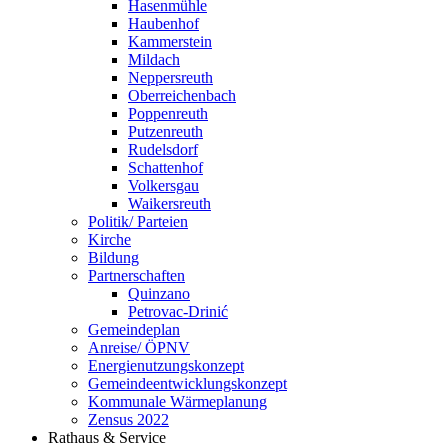
Hasenmühle
Haubenhof
Kammerstein
Mildach
Neppersreuth
Oberreichenbach
Poppenreuth
Putzenreuth
Rudelsdorf
Schattenhof
Volkersgau
Waikersreuth
Politik/ Parteien
Kirche
Bildung
Partnerschaften
Quinzano
Petrovac-Drinić
Gemeindeplan
Anreise/ ÖPNV
Energienutzungskonzept
Gemeindeentwicklungs­konzept
Kommunale Wärmeplanung
Zensus 2022
Rathaus & Service