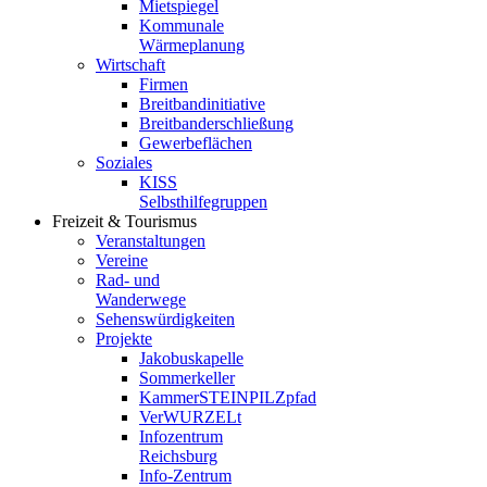
Mietspiegel
Kommunale
Wärmeplanung
Wirtschaft
Firmen
Breitbandinitiative
Breitbanderschließung
Gewerbeflächen
Soziales
KISS
Selbsthilfegruppen
Freizeit & Tourismus
Veranstaltungen
Vereine
Rad- und
Wanderwege
Sehenswürdigkeiten
Projekte
Jakobuskapelle
Sommerkeller
KammerSTEINPILZpfad
VerWURZELt
Infozentrum
Reichsburg
Info-Zentrum