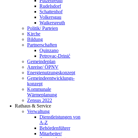
Putzenreuth
Rudelsdorf
Schattenhof
Volkersgau
Waikersreuth
Politik/ Parteien
Kirche
Bildung
Partnerschaften
Quinzano
Petrovac-Drinić
Gemeindeplan
Anreise/ ÖPNV
Energienutzungskonzept
Gemeindeentwicklungs­
konzept
Kommunale
Wärmeplanung
Zensus 2022
Rathaus & Service
Verwaltung
Dienstleistungen von
A-Z
Behördenführer
Mitarbeiter/