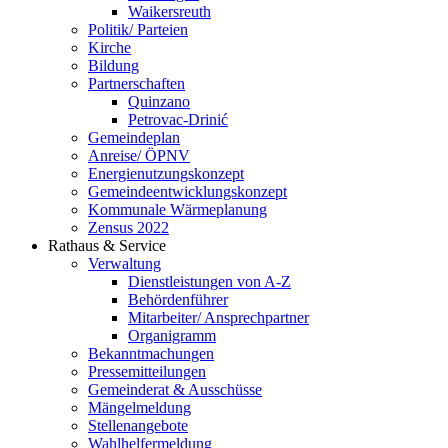
Waikersreuth
Politik/ Parteien
Kirche
Bildung
Partnerschaften
Quinzano
Petrovac-Drinić
Gemeindeplan
Anreise/ ÖPNV
Energienutzungskonzept
Gemeindeentwicklungs­konzept
Kommunale Wärmeplanung
Zensus 2022
Rathaus & Service
Verwaltung
Dienstleistungen von A-Z
Behördenführer
Mitarbeiter/ Ansprechpartner
Organigramm
Bekanntmachungen
Pressemitteilungen
Gemeinderat & Ausschüsse
Mängelmeldung
Stellenangebote
Wahlhelfermeldung