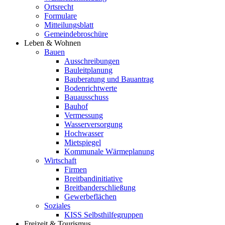
Ortsrecht
Formulare
Mitteilungsblatt
Gemeindebroschüre
Leben & Wohnen
Bauen
Ausschreibungen
Bauleitplanung
Bauberatung und Bauantrag
Bodenrichtwerte
Bauausschuss
Bauhof
Vermessung
Wasserversorgung
Hochwasser
Mietspiegel
Kommunale Wärmeplanung
Wirtschaft
Firmen
Breitbandinitiative
Breitbanderschließung
Gewerbeflächen
Soziales
KISS Selbsthilfegruppen
Freizeit & Tourismus