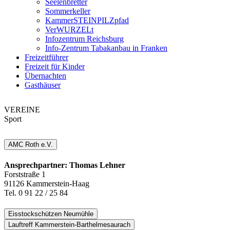
Seelenbretter
Sommerkeller
KammerSTEINPILZpfad
VerWURZELt
Infozentrum Reichsburg
Info-Zentrum Tabakanbau in Franken
Freizeitführer
Freizeit für Kinder
Übernachten
Gasthäuser
VEREINE
Sport
AMC Roth e.V.
Ansprechpartner: Thomas Lehner
Forststraße 1
91126 Kammerstein-Haag
Tel. 0 91 22 / 25 84
Eisstockschützen Neumühle
Lauftreff Kammerstein-Barthelmesaurach