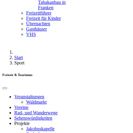
Tabakanbau in
Franken
Freizeitführer
Freizeit für Kinder
Übernachten
Gasthäuser
VHS
Start
Sport
Freizeit & Tourismus
Veranstaltungen
Waldmarkt
Vereine
Rad- und Wanderwege
Sehenswürdigkeiten
Projekte
Jakobuskapelle