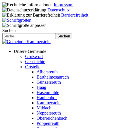
Impressum
Datenschutz
Barrierefreiheit
Suchen
Suchen
Unsere Gemeinde
Grußwort
Geschichte
Ortsteile
Albersreuth
Barthelmesaurach
Günzersreuth
Haag
Hasenmühle
Haubenhof
Kammerstein
Mildach
Neppersreuth
Oberreichenbach
Poppenreuth