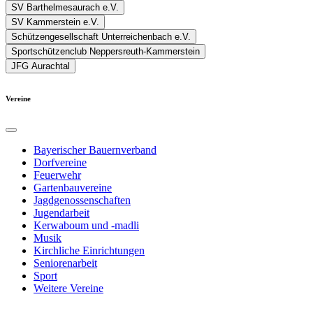
SV Barthelmesaurach e.V.
SV Kammerstein e.V.
Schützengesellschaft Unterreichenbach e.V.
Sportschützenclub Neppersreuth-Kammerstein
JFG Aurachtal
Vereine
Bayerischer Bauernverband
Dorfvereine
Feuerwehr
Gartenbauvereine
Jagdgenossenschaften
Jugendarbeit
Kerwaboum und -madli
Musik
Kirchliche Einrichtungen
Seniorenarbeit
Sport
Weitere Vereine