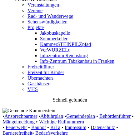
Veranstaltungen
Vereine
Rad- und Wanderwege
Sehenswürdigkeiten
Projekte
Jakobuskapelle
Sommerkeller
KammerSTEINPILZpfad
VerWURZELt
Infozentrum Reichsburg
Info-Zentrum Tabakanbau in Franken
Freizeitführer
Freizeit für Kinder
Übernachten
Gasthäuser
VHS
Schnell gefunden
•
Ansprechpartner
•
Abfuhrplan
•
Gemeindeplan
•
Behördenführer
•
Mängelmeldung
•
Wichtige Rufnummern
•
Feuerwehr
•
Bauhof
•
KiTa
•
Impressum
•
Datenschutz
•
Barrierefreiheit
•
Bedarfsverkehre