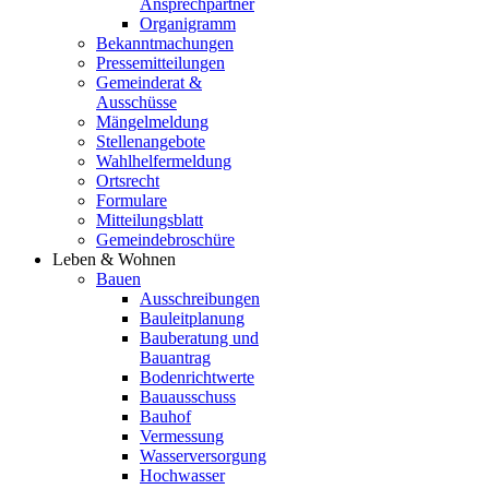
Ansprechpartner
Organigramm
Bekanntmachungen
Pressemitteilungen
Gemeinderat &
Ausschüsse
Mängelmeldung
Stellenangebote
Wahlhelfermeldung
Ortsrecht
Formulare
Mitteilungsblatt
Gemeindebroschüre
Leben & Wohnen
Bauen
Ausschreibungen
Bauleitplanung
Bauberatung und
Bauantrag
Bodenrichtwerte
Bauausschuss
Bauhof
Vermessung
Wasserversorgung
Hochwasser