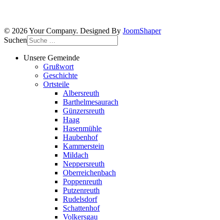
© 2026 Your Company. Designed By
JoomShaper
Suchen
Unsere Gemeinde
Grußwort
Geschichte
Ortsteile
Albersreuth
Barthelmesaurach
Günzersreuth
Haag
Hasenmühle
Haubenhof
Kammerstein
Mildach
Neppersreuth
Oberreichenbach
Poppenreuth
Putzenreuth
Rudelsdorf
Schattenhof
Volkersgau