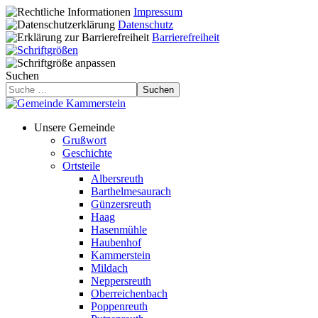
Impressum
Datenschutz
Barrierefreiheit
Suchen
Suchen
Unsere Gemeinde
Grußwort
Geschichte
Ortsteile
Albersreuth
Barthelmesaurach
Günzersreuth
Haag
Hasenmühle
Haubenhof
Kammerstein
Mildach
Neppersreuth
Oberreichenbach
Poppenreuth