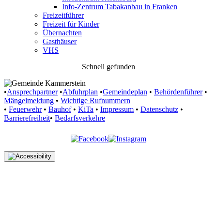
Info-Zentrum Tabakanbau in Franken
Freizeitführer
Freizeit für Kinder
Übernachten
Gasthäuser
VHS
Schnell gefunden
•
Ansprechpartner
•
Abfuhrplan
•
Gemeindeplan
•
Behördenführer
•
Mängelmeldung
•
Wichtige Rufnummern
•
Feuerwehr
•
Bauhof
•
KiTa
•
Impressum
•
Datenschutz
•
Barrierefreiheit
•
Bedarfsverkehre