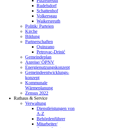
Putzenreuth
Rudelsdorf
Schattenhof
Volkersgau
Waikersreuth
Politik/ Parteien
Kirche
Bildung
Partnerschaften
Quinzano
Petrovac-Drinić
Gemeindeplan
Anreise/ ÖPNV
Energienutzungskonzept
Gemeindeentwicklungs­
konzept
Kommunale
Wärmeplanung
Zensus 2022
Rathaus & Service
Verwaltung
Dienstleistungen von
A-Z
Behördenführer
Mitarbeiter/