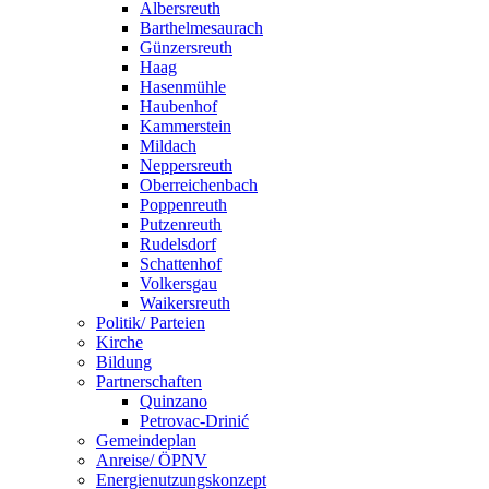
Albersreuth
Barthelmesaurach
Günzersreuth
Haag
Hasenmühle
Haubenhof
Kammerstein
Mildach
Neppersreuth
Oberreichenbach
Poppenreuth
Putzenreuth
Rudelsdorf
Schattenhof
Volkersgau
Waikersreuth
Politik/ Parteien
Kirche
Bildung
Partnerschaften
Quinzano
Petrovac-Drinić
Gemeindeplan
Anreise/ ÖPNV
Energienutzungskonzept