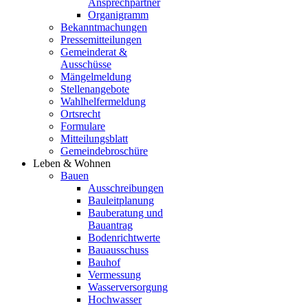
Ansprechpartner
Organigramm
Bekanntmachungen
Pressemitteilungen
Gemeinderat &
Ausschüsse
Mängelmeldung
Stellenangebote
Wahlhelfermeldung
Ortsrecht
Formulare
Mitteilungsblatt
Gemeindebroschüre
Leben & Wohnen
Bauen
Ausschreibungen
Bauleitplanung
Bauberatung und
Bauantrag
Bodenrichtwerte
Bauausschuss
Bauhof
Vermessung
Wasserversorgung
Hochwasser