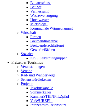
Bauausschuss
Bauhof
Vermessung
Wasserversorgung
Hochwasser
Mietspiegel
Kommunale Wärmeplanung
Wirtschaft
Firmen
Breitbandinitiative
Breitbanderschließung
Gewerbeflächen
Soziales
KISS Selbsthilfegruppen
Freizeit & Tourismus
Veranstaltungen
Vereine
Rad- und Wanderwege
Sehenswürdigkeiten
Projekte
Jakobuskapelle
Sommerkeller
KammerSTEINPILZpfad
VerWURZELt
Infozentrum Reichsburg