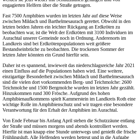
engagierten Helfern über die Straße getragen.
Fast 7500 Amphibien wurden im letzten Jahr auf diese Weise
zwischen Mildach und Barthelmesaurach gerettet. Obwohl in den
letzten beiden Jahren ein leichter Rückgang an Erdkröten zu
beobachten war, ist die Welt der Erdkröten mit 3100 Individuen im
Aurachtal unserer Gemeinde noch in Ordnung. Anderenorts im
Landkreis sind bei Erdkrötenpopulationen weit größere
Bestandseinbrüche zu beobachten. Die trockenen Sommer der
letzten Jahre könnten ein Grund hierfür sein.
Daher ist es spannend, inwieweit das niederschlagsreiche Jahr 2021
einen Einfluss auf die Populationen haben wird. Eine weitere,
einzigartige Besonderheit zwischen Mildach und Barthelmesaurach
sind die vielen dort vorkommenden Berg- und Teichmolche: 2600
Teichmolche und 1500 Bergmolche wurden im letzten Jahr gezählt.
Hinzukommen rund 300 Frösche. Aufgrund des hohen
Amphibienaufkommens spielt Kammerstein im Landkreis Roth eine
wichtige Rolle im Amphibienschutz und wir tragen eine besondere
Verantwortung für den Erhalt der Amphibien im Aurachtal.
Von Ende Februar bis Anfang April stehen die Schutzzäune entlang
der Straße und müssen morgens und abends kontrolliert werden.
Hierfür ist man knapp eine Stunde unterwegs und genießt die frische
Frühlingsluft. Alle Helfenden werden betreut und in die Aufgabe