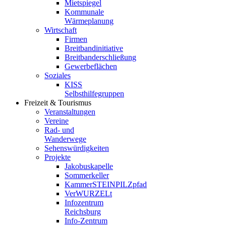
Mietspiegel
Kommunale
Wärmeplanung
Wirtschaft
Firmen
Breitbandinitiative
Breitbanderschließung
Gewerbeflächen
Soziales
KISS
Selbsthilfegruppen
Freizeit & Tourismus
Veranstaltungen
Vereine
Rad- und
Wanderwege
Sehenswürdigkeiten
Projekte
Jakobuskapelle
Sommerkeller
KammerSTEINPILZpfad
VerWURZELt
Infozentrum
Reichsburg
Info-Zentrum