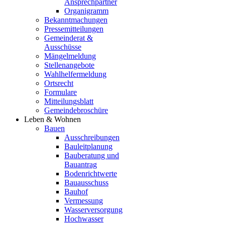
Ansprechpartner
Organigramm
Bekanntmachungen
Pressemitteilungen
Gemeinderat &
Ausschüsse
Mängelmeldung
Stellenangebote
Wahlhelfermeldung
Ortsrecht
Formulare
Mitteilungsblatt
Gemeindebroschüre
Leben & Wohnen
Bauen
Ausschreibungen
Bauleitplanung
Bauberatung und
Bauantrag
Bodenrichtwerte
Bauausschuss
Bauhof
Vermessung
Wasserversorgung
Hochwasser