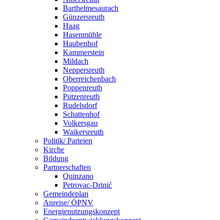
Barthelmesaurach
Günzersreuth
Haag
Hasenmühle
Haubenhof
Kammerstein
Mildach
Neppersreuth
Oberreichenbach
Poppenreuth
Putzenreuth
Rudelsdorf
Schattenhof
Volkersgau
Waikersreuth
Politik/ Parteien
Kirche
Bildung
Partnerschaften
Quinzano
Petrovac-Drinić
Gemeindeplan
Anreise/ ÖPNV
Energienutzungskonzept