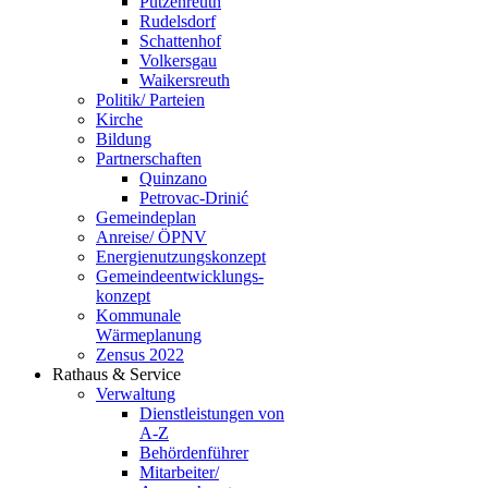
Putzenreuth
Rudelsdorf
Schattenhof
Volkersgau
Waikersreuth
Politik/ Parteien
Kirche
Bildung
Partnerschaften
Quinzano
Petrovac-Drinić
Gemeindeplan
Anreise/ ÖPNV
Energienutzungskonzept
Gemeindeentwicklungs­
konzept
Kommunale
Wärmeplanung
Zensus 2022
Rathaus & Service
Verwaltung
Dienstleistungen von
A-Z
Behördenführer
Mitarbeiter/