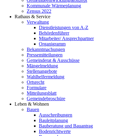
Gemeindeentwicklungs­konzept
Kommunale Wärmeplanung
Zensus 2022
Rathaus & Service
Verwaltung
Dienstleistungen von A-Z
Behördenführer
Mitarbeiter/ Ansprechpartner
Organigramm
Bekanntmachungen
Pressemitteilungen
Gemeinderat & Ausschüsse
Mängelmeldung
Stellenangebote
Wahlhelfermeldung
Ortsrecht
Formulare
Mitteilungsblatt
Gemeindebroschüre
Leben & Wohnen
Bauen
Ausschreibungen
Bauleitplanung
Bauberatung und Bauantrag
Bodenrichtwerte