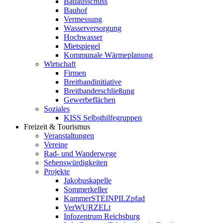
Bauausschuss
Bauhof
Vermessung
Wasserversorgung
Hochwasser
Mietspiegel
Kommunale Wärmeplanung
Wirtschaft
Firmen
Breitbandinitiative
Breitbanderschließung
Gewerbeflächen
Soziales
KISS Selbsthilfegruppen
Freizeit & Tourismus
Veranstaltungen
Vereine
Rad- und Wanderwege
Sehenswürdigkeiten
Projekte
Jakobuskapelle
Sommerkeller
KammerSTEINPILZpfad
VerWURZELt
Infozentrum Reichsburg