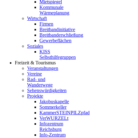
Mietspiegel
Kommunale
Wärmeplanung
Wirtschaft
Firmen
Breitbandinitiative
Breitbanderschließung
Gewerbeflächen
Soziales
KISS
Selbsthilfegruppen
Freizeit & Tourismus
Veranstaltungen
Vereine
Rad- und
Wanderwege
Sehenswürdigkeiten
Projekte
Jakobuskapelle
Sommerkeller
KammerSTEINPILZpfad
VerWURZELt
Infozentrum
Reichsburg
Info-Zentrum