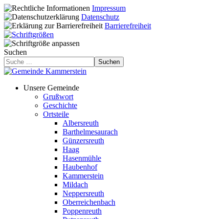
Impressum
Datenschutz
Barrierefreiheit
Suchen
Suchen
Unsere Gemeinde
Grußwort
Geschichte
Ortsteile
Albersreuth
Barthelmesaurach
Günzersreuth
Haag
Hasenmühle
Haubenhof
Kammerstein
Mildach
Neppersreuth
Oberreichenbach
Poppenreuth