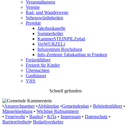
Veranstaltungen
Vereine
Rad- und Wanderwege
Sehenswürdigkeiten
Projekte
Jakobuskapelle
Sommerkeller
KammerSTEINPILZpfad
VerWURZELt
Infozentrum Reichsburg
Info-Zentrum Tabakanbau in Franken
Freizeitführer
Freizeit für Kinder
Übernachten
Gasthäuser
VHS
Schnell gefunden
•
Ansprechpartner
•
Abfuhrplan
•
Gemeindeplan
•
Behördenführer
•
Mängelmeldung
•
Wichtige Rufnummern
•
Feuerwehr
•
Bauhof
•
KiTa
•
Impressum
•
Datenschutz
•
Barrierefreiheit
•
Bedarfsverkehre