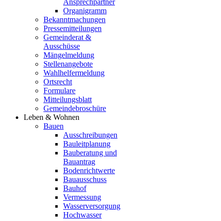
Ansprechpartner
Organigramm
Bekanntmachungen
Pressemitteilungen
Gemeinderat &
Ausschüsse
Mängelmeldung
Stellenangebote
Wahlhelfermeldung
Ortsrecht
Formulare
Mitteilungsblatt
Gemeindebroschüre
Leben & Wohnen
Bauen
Ausschreibungen
Bauleitplanung
Bauberatung und
Bauantrag
Bodenrichtwerte
Bauausschuss
Bauhof
Vermessung
Wasserversorgung
Hochwasser