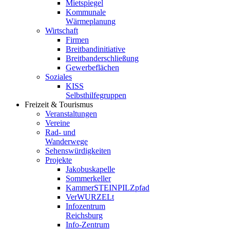
Mietspiegel
Kommunale
Wärmeplanung
Wirtschaft
Firmen
Breitbandinitiative
Breitbanderschließung
Gewerbeflächen
Soziales
KISS
Selbsthilfegruppen
Freizeit & Tourismus
Veranstaltungen
Vereine
Rad- und
Wanderwege
Sehenswürdigkeiten
Projekte
Jakobuskapelle
Sommerkeller
KammerSTEINPILZpfad
VerWURZELt
Infozentrum
Reichsburg
Info-Zentrum