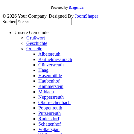
Powered by
iCagenda
© 2026 Your Company. Designed By
JoomShaper
Suchen
Unsere Gemeinde
Grußwort
Geschichte
Ortsteile
Albersreuth
Barthelmesaurach
Günzersreuth
Haag
Hasenmühle
Haubenhof
Kammerstein
Mildach
Neppersreuth
Oberreichenbach
Poppenreuth
Putzenreuth
Rudelsdorf
Schattenhof
Volkersgau