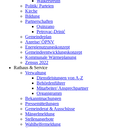
Waikersreuth
Politik/ Parteien
Kirche
Bildung
Partnerschaften
Quinzano
Petrovac-Drinić
Gemeindeplan
Anreise/ ÖPNV
Energienutzungskonzept
Gemeindeentwicklungs­konzept
Kommunale Wärmeplanung
Zensus 2022
Rathaus & Service
Verwaltung
Dienstleistungen von A-Z
Behördenführer
Mitarbeiter/ Ansprechpartner
Organigramm
Bekanntmachungen
Pressemitteilungen
Gemeinderat & Ausschüsse
Mängelmeldung
Stellenangebote
Wahlhelfermeldung