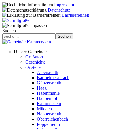
Impressum
Datenschutz
Barrierefreiheit
Suchen
Suchen
Unsere Gemeinde
Grußwort
Geschichte
Ortsteile
Albersreuth
Barthelmesaurach
Günzersreuth
Haag
Hasenmühle
Haubenhof
Kammerstein
Mildach
Neppersreuth
Oberreichenbach
Poppenreuth