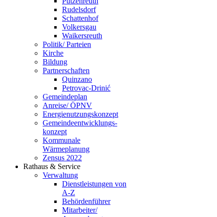
Putzenreuth
Rudelsdorf
Schattenhof
Volkersgau
Waikersreuth
Politik/ Parteien
Kirche
Bildung
Partnerschaften
Quinzano
Petrovac-Drinić
Gemeindeplan
Anreise/ ÖPNV
Energienutzungskonzept
Gemeindeentwicklungs­
konzept
Kommunale
Wärmeplanung
Zensus 2022
Rathaus & Service
Verwaltung
Dienstleistungen von
A-Z
Behördenführer
Mitarbeiter/