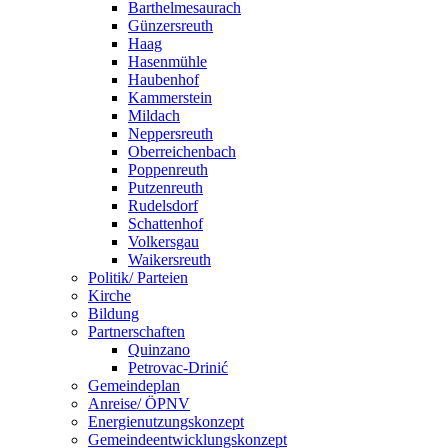
Barthelmesaurach
Günzersreuth
Haag
Hasenmühle
Haubenhof
Kammerstein
Mildach
Neppersreuth
Oberreichenbach
Poppenreuth
Putzenreuth
Rudelsdorf
Schattenhof
Volkersgau
Waikersreuth
Politik/ Parteien
Kirche
Bildung
Partnerschaften
Quinzano
Petrovac-Drinić
Gemeindeplan
Anreise/ ÖPNV
Energienutzungskonzept
Gemeindeentwicklungs­konzept