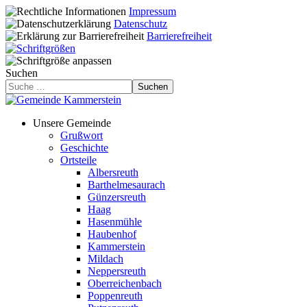
Impressum
Datenschutz
Barrierefreiheit
Suchen
Suchen
Unsere Gemeinde
Grußwort
Geschichte
Ortsteile
Albersreuth
Barthelmesaurach
Günzersreuth
Haag
Hasenmühle
Haubenhof
Kammerstein
Mildach
Neppersreuth
Oberreichenbach
Poppenreuth