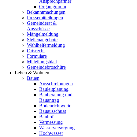
Ansprechpartner
Organigramm
Bekanntmachungen
Pressemitteilungen
Gemeinderat &
Ausschüsse
Mängelmeldung
Stellenangebote
Wahlhelfermeldung
Ortsrecht
Formulare
Mitteilungsblatt
Gemeindebroschüre
Leben & Wohnen
Bauen
Ausschreibungen
Bauleitplanung
Bauberatung und
Bauantrag
Bodenrichtwerte
Bauausschuss
Bauhof
Vermessung
Wasserversorgung
Hochwasser