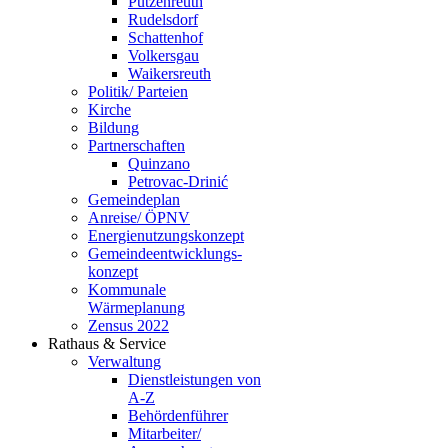
Putzenreuth
Rudelsdorf
Schattenhof
Volkersgau
Waikersreuth
Politik/ Parteien
Kirche
Bildung
Partnerschaften
Quinzano
Petrovac-Drinić
Gemeindeplan
Anreise/ ÖPNV
Energienutzungskonzept
Gemeindeentwicklungs­
konzept
Kommunale
Wärmeplanung
Zensus 2022
Rathaus & Service
Verwaltung
Dienstleistungen von
A-Z
Behördenführer
Mitarbeiter/