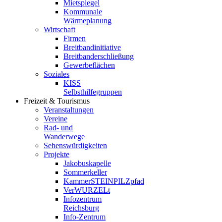
Mietspiegel
Kommunale
Wärmeplanung
Wirtschaft
Firmen
Breitbandinitiative
Breitbanderschließung
Gewerbeflächen
Soziales
KISS
Selbsthilfegruppen
Freizeit & Tourismus
Veranstaltungen
Vereine
Rad- und
Wanderwege
Sehenswürdigkeiten
Projekte
Jakobuskapelle
Sommerkeller
KammerSTEINPILZpfad
VerWURZELt
Infozentrum
Reichsburg
Info-Zentrum