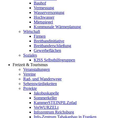
Bauhof
Vermessung
Wasserversorgung
Hochwasser
Mietspiegel
Kommunale Wärmeplanung
Wirtschaft
Firmen
Breitbandinitiative
Breitbanderschließung
Gewerbeflächen
Soziales
KISS Selbsthilfegruppen
Freizeit & Tourismus
Veranstaltungen
Vereine
Rad- und Wanderwege
Sehenswürdigkeiten
Projekte
Jakobuskapelle
Sommerkeller
KammerSTEINPILZpfad
VerWURZELt
Infozentrum Reichsburg
Info-Zentrum Tabakanbau in Franken