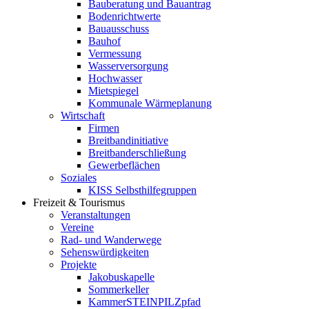
Bauberatung und Bauantrag
Bodenrichtwerte
Bauausschuss
Bauhof
Vermessung
Wasserversorgung
Hochwasser
Mietspiegel
Kommunale Wärmeplanung
Wirtschaft
Firmen
Breitbandinitiative
Breitbanderschließung
Gewerbeflächen
Soziales
KISS Selbsthilfegruppen
Freizeit & Tourismus
Veranstaltungen
Vereine
Rad- und Wanderwege
Sehenswürdigkeiten
Projekte
Jakobuskapelle
Sommerkeller
KammerSTEINPILZpfad