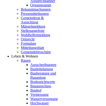
Ansprechpartner
Organigramm
Bekanntmachungen
Pressemitteilungen
Gemeinderat &
Ausschüsse
Mängelmeldung
Stellenangebote
Wahlhelfermeldung
Ortsrecht
Formulare
Mitteilungsblatt
Gemeindebroschüre
Leben & Wohnen
Bauen
Ausschreibungen
Bauleitplanung
Bauberatung und
Bauantrag
Bodenrichtwerte
Bauausschuss
Bauhof
Vermessung
Wasserversorgung
Hochwasser