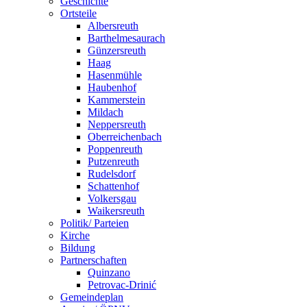
Geschichte
Ortsteile
Albersreuth
Barthelmesaurach
Günzersreuth
Haag
Hasenmühle
Haubenhof
Kammerstein
Mildach
Neppersreuth
Oberreichenbach
Poppenreuth
Putzenreuth
Rudelsdorf
Schattenhof
Volkersgau
Waikersreuth
Politik/ Parteien
Kirche
Bildung
Partnerschaften
Quinzano
Petrovac-Drinić
Gemeindeplan