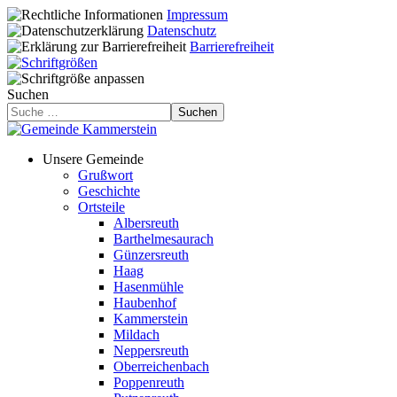
Impressum
Datenschutz
Barrierefreiheit
Suchen
Suchen
Unsere Gemeinde
Grußwort
Geschichte
Ortsteile
Albersreuth
Barthelmesaurach
Günzersreuth
Haag
Hasenmühle
Haubenhof
Kammerstein
Mildach
Neppersreuth
Oberreichenbach
Poppenreuth