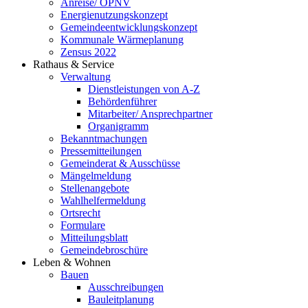
Anreise/ ÖPNV
Energienutzungskonzept
Gemeindeentwicklungs­konzept
Kommunale Wärmeplanung
Zensus 2022
Rathaus & Service
Verwaltung
Dienstleistungen von A-Z
Behördenführer
Mitarbeiter/ Ansprechpartner
Organigramm
Bekanntmachungen
Pressemitteilungen
Gemeinderat & Ausschüsse
Mängelmeldung
Stellenangebote
Wahlhelfermeldung
Ortsrecht
Formulare
Mitteilungsblatt
Gemeindebroschüre
Leben & Wohnen
Bauen
Ausschreibungen
Bauleitplanung