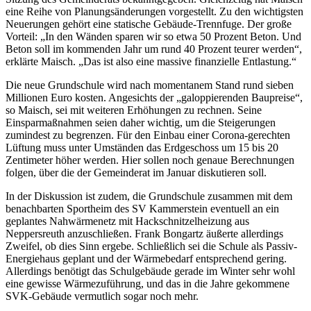
eine Reihe von Planungsänderungen vorgestellt. Zu den wichtigsten
Neuerungen gehört eine statische Gebäude-Trennfuge. Der große
Vorteil: „In den Wänden sparen wir so etwa 50 Prozent Beton. Und
Beton soll im kommenden Jahr um rund 40 Prozent teurer werden“,
erklärte Maisch. „Das ist also eine massive finanzielle Entlastung.“
Die neue Grundschule wird nach momentanem Stand rund sieben
Millionen Euro kosten. Angesichts der „galoppierenden Baupreise“,
so Maisch, sei mit weiteren Erhöhungen zu rechnen. Seine
Einsparmaßnahmen seien daher wichtig, um die Steigerungen
zumindest zu begrenzen. Für den Einbau einer Corona-gerechten
Lüftung muss unter Umständen das Erdgeschoss um 15 bis 20
Zentimeter höher werden. Hier sollen noch genaue Berechnungen
folgen, über die der Gemeinderat im Januar diskutieren soll.
In der Diskussion ist zudem, die Grundschule zusammen mit dem
benachbarten Sportheim des SV Kammerstein eventuell an ein
geplantes Nahwärmenetz mit Hackschnitzelheizung aus
Neppersreuth anzuschließen. Frank Bongartz äußerte allerdings
Zweifel, ob dies Sinn ergebe. Schließlich sei die Schule als Passiv-
Energiehaus geplant und der Wärmebedarf entsprechend gering.
Allerdings benötigt das Schulgebäude gerade im Winter sehr wohl
eine gewisse Wärmezuführung, und das in die Jahre gekommene
SVK-Gebäude vermutlich sogar noch mehr.