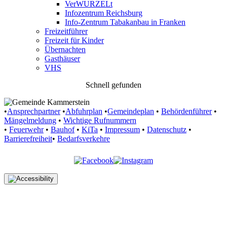
VerWURZELt
Infozentrum Reichsburg
Info-Zentrum Tabakanbau in Franken
Freizeitführer
Freizeit für Kinder
Übernachten
Gasthäuser
VHS
Schnell gefunden
•
Ansprechpartner
•
Abfuhrplan
•
Gemeindeplan
•
Behördenführer
•
Mängelmeldung
•
Wichtige Rufnummern
•
Feuerwehr
•
Bauhof
•
KiTa
•
Impressum
•
Datenschutz
•
Barrierefreiheit
•
Bedarfsverkehre