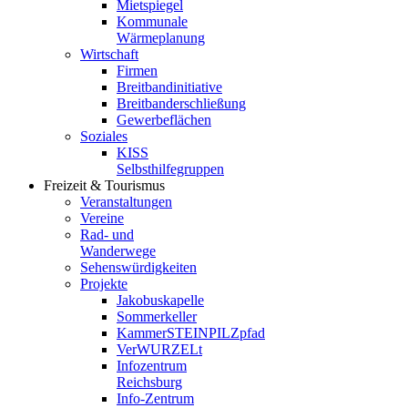
Mietspiegel
Kommunale
Wärmeplanung
Wirtschaft
Firmen
Breitbandinitiative
Breitbanderschließung
Gewerbeflächen
Soziales
KISS
Selbsthilfegruppen
Freizeit & Tourismus
Veranstaltungen
Vereine
Rad- und
Wanderwege
Sehenswürdigkeiten
Projekte
Jakobuskapelle
Sommerkeller
KammerSTEINPILZpfad
VerWURZELt
Infozentrum
Reichsburg
Info-Zentrum