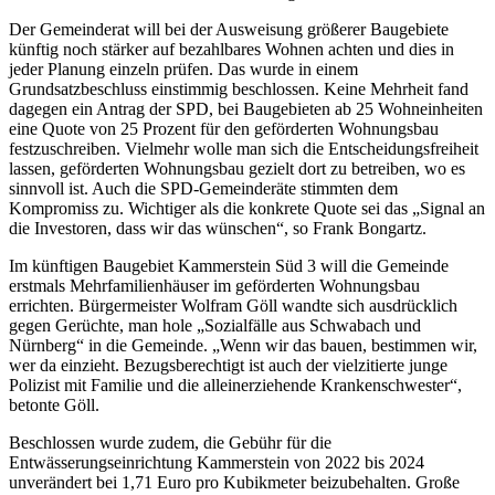
Der Gemeinderat will bei der Ausweisung größerer Baugebiete
künftig noch stärker auf bezahlbares Wohnen achten und dies in
jeder Planung einzeln prüfen. Das wurde in einem
Grundsatzbeschluss einstimmig beschlossen. Keine Mehrheit fand
dagegen ein Antrag der SPD, bei Baugebieten ab 25 Wohneinheiten
eine Quote von 25 Prozent für den geförderten Wohnungsbau
festzuschreiben. Vielmehr wolle man sich die Entscheidungsfreiheit
lassen, geförderten Wohnungsbau gezielt dort zu betreiben, wo es
sinnvoll ist. Auch die SPD-Gemeinderäte stimmten dem
Kompromiss zu. Wichtiger als die konkrete Quote sei das „Signal an
die Investoren, dass wir das wünschen“, so Frank Bongartz.
Im künftigen Baugebiet Kammerstein Süd 3 will die Gemeinde
erstmals Mehrfamilienhäuser im geförderten Wohnungsbau
errichten. Bürgermeister Wolfram Göll wandte sich ausdrücklich
gegen Gerüchte, man hole „Sozialfälle aus Schwabach und
Nürnberg“ in die Gemeinde. „Wenn wir das bauen, bestimmen wir,
wer da einzieht. Bezugsberechtigt ist auch der vielzitierte junge
Polizist mit Familie und die alleinerziehende Krankenschwester“,
betonte Göll.
Beschlossen wurde zudem, die Gebühr für die
Entwässerungseinrichtung Kammerstein von 2022 bis 2024
unverändert bei 1,71 Euro pro Kubikmeter beizubehalten. Große