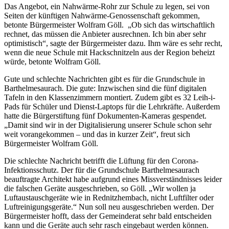
Das Angebot, ein Nahwärme-Rohr zur Schule zu legen, sei von
Seiten der künftigen Nahwärme-Genossenschaft gekommen,
betonte Bürgermeister Wolfram Göll. „Ob sich das wirtschaftlich
rechnet, das müssen die Anbieter ausrechnen. Ich bin aber sehr
optimistisch“, sagte der Bürgermeister dazu. Ihm wäre es sehr recht,
wenn die neue Schule mit Hackschnitzeln aus der Region beheizt
würde, betonte Wolfram Göll.
Gute und schlechte Nachrichten gibt es für die Grundschule in
Barthelmesaurach. Die gute: Inzwischen sind die fünf digitalen
Tafeln in den Klassenzimmern montiert. Zudem gibt es 32 Leih-i-
Pads für Schüler und Dienst-Laptops für die Lehrkräfte. Außerdem
hatte die Bürgerstiftung fünf Dokumenten-Kameras gespendet.
„Damit sind wir in der Digitalisierung unserer Schule schon sehr
weit vorangekommen – und das in kurzer Zeit“, freut sich
Bürgermeister Wolfram Göll.
Die schlechte Nachricht betrifft die Lüftung für den Corona-
Infektionsschutz. Der für die Grundschule Barthelmesaurach
beauftragte Architekt habe aufgrund eines Missverständnisses leider
die falschen Geräte ausgeschrieben, so Göll. „Wir wollen ja
Luftaustauschgeräte wie in Rednitzhembach, nicht Luftfilter oder
Luftreinigungsgeräte.“ Nun soll neu ausgeschrieben werden. Der
Bürgermeister hofft, dass der Gemeinderat sehr bald entscheiden
kann und die Geräte auch sehr rasch eingebaut werden können.