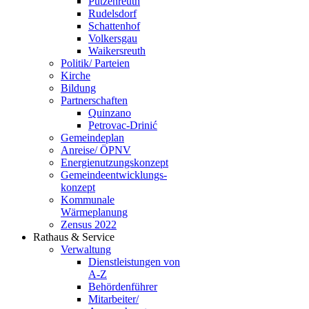
Putzenreuth
Rudelsdorf
Schattenhof
Volkersgau
Waikersreuth
Politik/ Parteien
Kirche
Bildung
Partnerschaften
Quinzano
Petrovac-Drinić
Gemeindeplan
Anreise/ ÖPNV
Energienutzungskonzept
Gemeindeentwicklungs­
konzept
Kommunale
Wärmeplanung
Zensus 2022
Rathaus & Service
Verwaltung
Dienstleistungen von
A-Z
Behördenführer
Mitarbeiter/