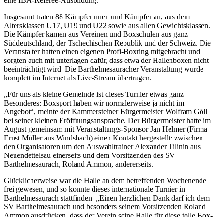
eine IBA-Referee-Ausbildung.
Insgesamt traten 88 Kämpferinnen und Kämpfer an, aus dem
Altersklassen U17, U19 und U22 sowie aus allen Gewichtsklassen.
Die Kämpfer kamen aus Vereinen und Boxschulen aus ganz
Süddeutschland, der Tschechischen Republik und der Schweiz. Die
Veranstalter hatten einen eigenen Profi-Boxring mitgebracht und
sorgten auch mit unterlagen dafür, dass etwa der Hallenboxen nicht
beeinträchtigt wird. Die Barthelmesauracher Veranstaltung wurde
komplett im Internet als Live-Stream übertragen.
„Für uns als kleine Gemeinde ist dieses Turnier etwas ganz
Besonderes: Boxsport haben wir normalerweise ja nicht im
Angebot“, meinte der Kammersteiner Bürgermeister Wolfram Göll
bei seiner kleinen Eröffnungsansprache. Der Bürgermeister hatte im
August gemeinsam mit Veranstaltungs-Sponsor Jan Helmer (Firma
Ernst Müller aus Windsbach) einen Kontakt hergestellt: zwischen
den Organisatoren um den Auswahltrainer Alexander Tilinin aus
Neuendettelsau einerseits und dem Vorsitzenden des SV
Barthelmesaurach, Roland Ammon, andererseits.
Glücklicherweise war die Halle an dem betreffenden Wochenende
frei gewesen, und so konnte dieses internationale Turnier in
Barthelmesaurach stattfinden. „Einen herzlichen Dank darf ich dem
SV Barthelmesaurach und besonders seinem Vorsitzenden Roland
Ammon ausdrücken, dass der Verein seine Halle für diese tolle Box-