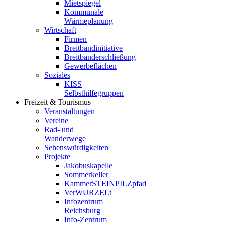
Mietspiegel
Kommunale
Wärmeplanung
Wirtschaft
Firmen
Breitbandinitiative
Breitbanderschließung
Gewerbeflächen
Soziales
KISS
Selbsthilfegruppen
Freizeit & Tourismus
Veranstaltungen
Vereine
Rad- und
Wanderwege
Sehenswürdigkeiten
Projekte
Jakobuskapelle
Sommerkeller
KammerSTEINPILZpfad
VerWURZELt
Infozentrum
Reichsburg
Info-Zentrum