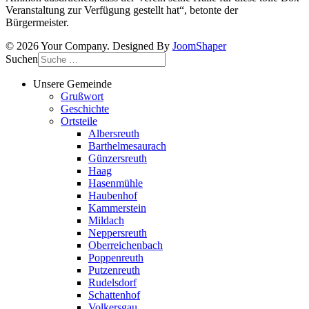
Veranstaltung zur Verfügung gestellt hat“, betonte der
Bürgermeister.
© 2026 Your Company. Designed By
JoomShaper
Suchen
Unsere Gemeinde
Grußwort
Geschichte
Ortsteile
Albersreuth
Barthelmesaurach
Günzersreuth
Haag
Hasenmühle
Haubenhof
Kammerstein
Mildach
Neppersreuth
Oberreichenbach
Poppenreuth
Putzenreuth
Rudelsdorf
Schattenhof
Volkersgau