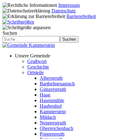
Impressum
Datenschutz
Barrierefreiheit
Suchen
Suchen
Unsere Gemeinde
Grußwort
Geschichte
Ortsteile
Albersreuth
Barthelmesaurach
Günzersreuth
Haag
Hasenmühle
Haubenhof
Kammerstein
Mildach
Neppersreuth
Oberreichenbach
Poppenreuth