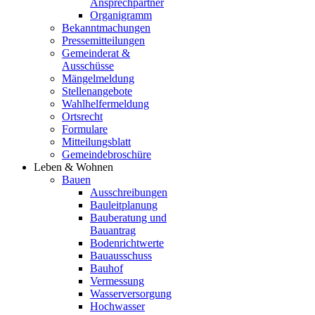
Ansprechpartner
Organigramm
Bekanntmachungen
Pressemitteilungen
Gemeinderat &
Ausschüsse
Mängelmeldung
Stellenangebote
Wahlhelfermeldung
Ortsrecht
Formulare
Mitteilungsblatt
Gemeindebroschüre
Leben & Wohnen
Bauen
Ausschreibungen
Bauleitplanung
Bauberatung und
Bauantrag
Bodenrichtwerte
Bauausschuss
Bauhof
Vermessung
Wasserversorgung
Hochwasser