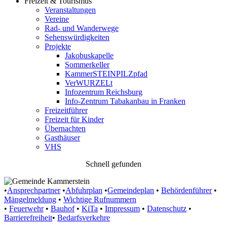
Freizeit & Tourismus
Veranstaltungen
Vereine
Rad- und Wanderwege
Sehenswürdigkeiten
Projekte
Jakobuskapelle
Sommerkeller
KammerSTEINPILZpfad
VerWURZELt
Infozentrum Reichsburg
Info-Zentrum Tabakanbau in Franken
Freizeitführer
Freizeit für Kinder
Übernachten
Gasthäuser
VHS
Schnell gefunden
•
Ansprechpartner
•
Abfuhrplan
•
Gemeindeplan
•
Behördenführer
•
Mängelmeldung
•
Wichtige Rufnummern
•
Feuerwehr
•
Bauhof
•
KiTa
•
Impressum
•
Datenschutz
•
Barrierefreiheit
•
Bedarfsverkehre