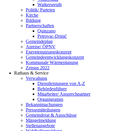
Waikersreuth
Politik/ Parteien
Kirche
Bildung
Partnerschaften
Quinzano
Petrovac-Drinić
Gemeindeplan
Anreise/ ÖPNV
Energienutzungskonzept
Gemeindeentwicklungs­konzept
Kommunale Wärmeplanung
Zensus 2022
Rathaus & Service
Verwaltung
Dienstleistungen von A-Z
Behördenführer
Mitarbeiter/ Ansprechpartner
Organigramm
Bekanntmachungen
Pressemitteilungen
Gemeinderat & Ausschüsse
Mängelmeldung
Stellenangebote
Wahlhelfermeldung