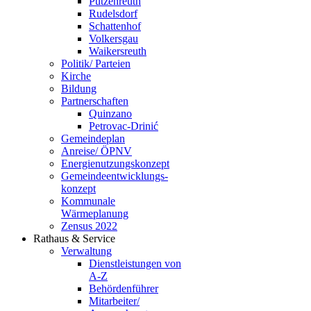
Putzenreuth
Rudelsdorf
Schattenhof
Volkersgau
Waikersreuth
Politik/ Parteien
Kirche
Bildung
Partnerschaften
Quinzano
Petrovac-Drinić
Gemeindeplan
Anreise/ ÖPNV
Energienutzungskonzept
Gemeindeentwicklungs­
konzept
Kommunale
Wärmeplanung
Zensus 2022
Rathaus & Service
Verwaltung
Dienstleistungen von
A-Z
Behördenführer
Mitarbeiter/