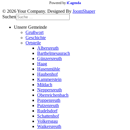
Powered by
iCagenda
© 2026 Your Company. Designed By
JoomShaper
Suchen
Unsere Gemeinde
Grußwort
Geschichte
Ortsteile
Albersreuth
Barthelmesaurach
Günzersreuth
Haag
Hasenmühle
Haubenhof
Kammerstein
Mildach
Neppersreuth
Oberreichenbach
Poppenreuth
Putzenreuth
Rudelsdorf
Schattenhof
Volkersgau
Waikersreuth