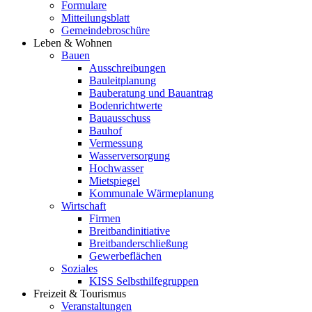
Formulare
Mitteilungsblatt
Gemeindebroschüre
Leben & Wohnen
Bauen
Ausschreibungen
Bauleitplanung
Bauberatung und Bauantrag
Bodenrichtwerte
Bauausschuss
Bauhof
Vermessung
Wasserversorgung
Hochwasser
Mietspiegel
Kommunale Wärmeplanung
Wirtschaft
Firmen
Breitbandinitiative
Breitbanderschließung
Gewerbeflächen
Soziales
KISS Selbsthilfegruppen
Freizeit & Tourismus
Veranstaltungen