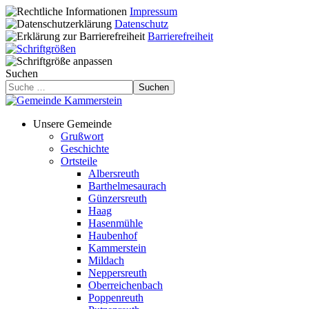
Impressum
Datenschutz
Barrierefreiheit
Suchen
Suchen
Unsere Gemeinde
Grußwort
Geschichte
Ortsteile
Albersreuth
Barthelmesaurach
Günzersreuth
Haag
Hasenmühle
Haubenhof
Kammerstein
Mildach
Neppersreuth
Oberreichenbach
Poppenreuth