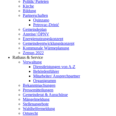
Politik/ Parteien
Kirche
Bildung
Partnerschaften
Quinzano
Petrovac-Drinić
Gemeindeplan
Anreise/ ÖPNV
Energienutzungskonzept
Gemeindeentwicklungs­konzept
Kommunale Wärmeplanung
Zensus 2022
Rathaus & Service
Verwaltung
Dienstleistungen von A-Z
Behördenführer
Mitarbeiter/ Ansprechpartner
Organigramm
Bekanntmachungen
Pressemitteilungen
Gemeinderat & Ausschüsse
Mängelmeldung
Stellenangebote
Wahlhelfermeldung
Ortsrecht