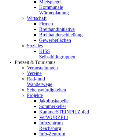
Mietspiegel
Kommunale
Wärmeplanung
Wirtschaft
Firmen
Breitbandinitiative
Breitbanderschließung
Gewerbeflächen
Soziales
KISS
Selbsthilfegruppen
Freizeit & Tourismus
Veranstaltungen
Vereine
Rad- und
Wanderwege
Sehenswürdigkeiten
Projekte
Jakobuskapelle
Sommerkeller
KammerSTEINPILZpfad
VerWURZELt
Infozentrum
Reichsburg
Info-Zentrum