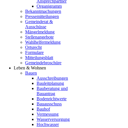
Ansprechpartner
Organigramm
Bekanntmachungen
Pressemitteilungen
Gemeinderat &
Ausschüsse
Mängelmeldung
Stellenangebote
Wahlhelfermeldung
Ortsrecht
Formulare
Mitteilungsblatt
Gemeindebroschüre
Leben & Wohnen
Bauen
Ausschreibungen
Bauleitplanung
Bauberatung und
Bauantrag
Bodenrichtwerte
Bauausschuss
Bauhof
Vermessung
Wasserversorgung
Hochwasser